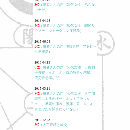
3位 :
患者さんの声（20代女性 治らな
いカゼ）
2016.04.28
4位 :
患者さんの声（60代女性 関節リ
ウマチ、シェーグレン症候群）
2015.06.04
5位 :
患者さんの声（0歳男児 アトピー
性皮膚炎）
2015.04.19
6位 :
患者さんの声（50代女性 口腔扁
平苔癬 イボ、ホクロの急激な増加、
疲労倦怠感など）
2015.03.11
7位 :
患者さんの声（40代女性 更年期
障害によるのぼせ（ホットフラッシ
ュ）、足裏の痛み、腰痛、肩こり、右
目まぶたが開きにくいなど）
2012.12.23
8位 :
人工授精と鍼灸