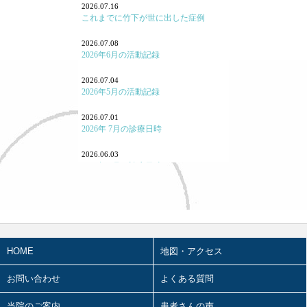
2026.07.16
これまでに竹下が世に出した症例
よくある病気・症状
2026.07.08
養生
2026年6月の活動記録
七情（感情と東洋医学）
2026.07.04
2026年5月の活動記録
「怒り方」の大事
2026.07.01
｢泣く｣とはどういうことか
2026年 7月の診療日時
「痛み」について
2026.06.03
2026年 6月の診療日時
東洋医学あれこれ
2026.05.07
宗教と東洋医学
2026年4月の活動記録
重症・難病と東洋医学
2026.05.02
2026年3月の活動記録
HOME
地図・アクセス
カゼと東洋医学
2026.05.01
2026年 5月の診療日時
お問い合わせ
よくある質問
タバコと東洋医学
2026.03.28
当院のご案内
オカルトと東洋医学
患者さんの声