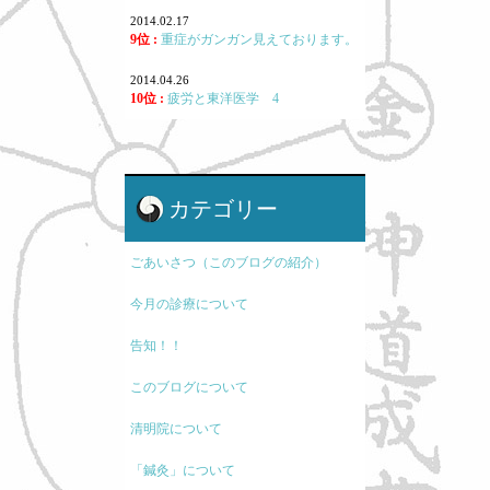
2014.02.17
9位 :
重症がガンガン見えております。
2014.04.26
10位 :
疲労と東洋医学 4
カテゴリー
ごあいさつ（このブログの紹介）
今月の診療について
告知！！
このブログについて
清明院について
「鍼灸」について