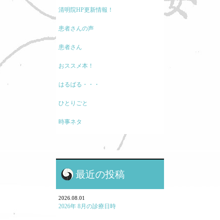
清明院HP更新情報！
患者さんの声
患者さん
おススメ本！
はるばる・・・
ひとりごと
時事ネタ
モノの考え方
現代医療に関して
最近の投稿
鍼灸と保険・業界のお話
鍼灸学校、鍼灸学生に関して
2026.08.01
2026年 8月の診療日時
勉強会参加報告！