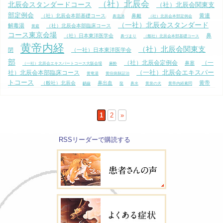
（社）北辰会
北辰会スタンダードコース
（社）北辰会関東支
部定例会
黄連
（社）北辰会本部基礎コース
鼻衄
鼻流涕
（社）北辰会本部定例会
（一社）北辰会スタンダード
解毒湯
（社）北辰会本部臨床コース
黄庭
コース東京会場
鼻
（社）日本東洋医学会
鼻づまり
（般社）北辰会本部基礎コース
黄帝内経
（社）北辰会関東支
閉
（一社）日本東洋医学会
部
（社）北辰会定例会
（一
鼻塞
（一社）北辰会エキスパートコース大阪会場
麻酔
（一社）北辰会エキスパー
社）北辰会本部臨床コース
黄竜湯
黄疸病脉証治
トコース
黄帝
（般社）北辰会
鼻出血
齲齒
龍
鼻水
黄泉の犬
黄帝内経素問
鼻血
内経霊枢
黄疸
（一社）北辰会本部
麻木
黄砂
黒田源次
（社）北辰会専
（一社）北辰会
（般
（般社）北辰会本部臨床コース
鼻汁
用カルテ
1
2
»
（一社）北辰会関東支部
社）北辰会関東支部
RSSリーダーで購読する