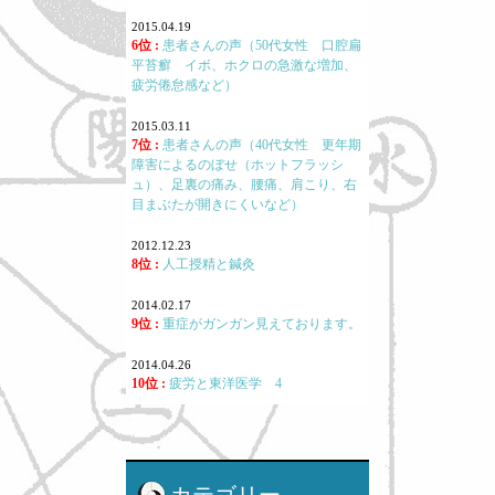
2015.04.19
6位 :
患者さんの声（50代女性 口腔扁
平苔癬 イボ、ホクロの急激な増加、
疲労倦怠感など）
2015.03.11
7位 :
患者さんの声（40代女性 更年期
障害によるのぼせ（ホットフラッシ
ュ）、足裏の痛み、腰痛、肩こり、右
目まぶたが開きにくいなど）
2012.12.23
8位 :
人工授精と鍼灸
2014.02.17
9位 :
重症がガンガン見えております。
2014.04.26
10位 :
疲労と東洋医学 4