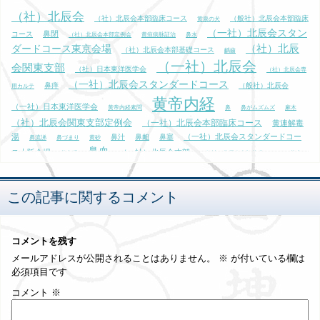
（社）北辰会
（社）北辰会本部臨床コース
（般社）北辰会本部臨床
黄泉の犬
（一社）北辰会スタン
鼻閉
コース
（社）北辰会本部定例会
黄疸病脉証治
鼻水
（社）北辰
ダードコース東京会場
（社）北辰会本部基礎コース
齲齒
（一社）北辰会
会関東支部
（社）日本東洋医学会
（社）北辰会専
（一社）北辰会スタンダードコース
鼻痒
（般社）北辰会
用カルテ
黄帝内経
（一社）日本東洋医学会
黄帝内経素問
鼻
鼻がムズムズ
麻木
（社）北辰会関東支部定例会
（一社）北辰会本部臨床コース
黄連解毒
湯
（一社）北辰会スタンダードコー
鼻汁
鼻衄
鼻塞
鼻流涕
鼻づまり
黄砂
鼻血
ス大阪会場
（一社）北辰会本部
黄竜湯
（般社）北辰会本部基礎コース
黄庭
（一社）北
（社）北辰会定例会
鼻出血
（一社）北辰会エキスパートコース大阪会場
辰会エキスパートコース
（般社）北辰会関東支部
龍
黒田源次
麻酔
この記事に関するコメント
（一社）北辰会関東支部
黄疸
黄帝内経霊枢
コメントを残す
メールアドレスが公開されることはありません。
※
が付いている欄は
必須項目です
コメント
※