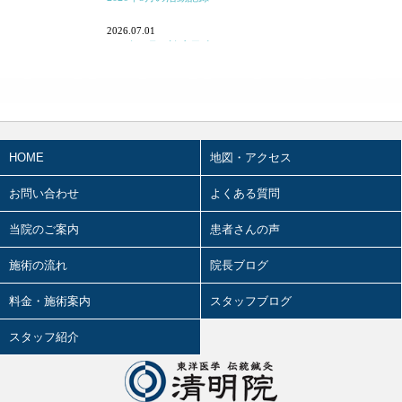
「痛み」について
2026.07.01
2026年 7月の診療日時
東洋医学あれこれ
2026.06.03
宗教と東洋医学
2026年 6月の診療日時
重症・難病と東洋医学
2026.05.07
2026年4月の活動記録
HOME
地図・アクセス
カゼと東洋医学
2026.05.02
2026年3月の活動記録
お問い合わせ
よくある質問
タバコと東洋医学
2026.05.01
当院のご案内
オカルトと東洋医学
患者さんの声
2026年 5月の診療日時
婦人科疾患と東洋医学
施術の流れ
院長ブログ
2026.03.28
4.12（日）、講演やります！！
小児科疾患と東洋医学
料金・施術案内
スタッフブログ
2026.03.27
精神科疾患と東洋医学
スタッフ紹介
2026年 4月の診療日時
花粉症と東洋医学
2026.03.24
2026年2月の活動記録
疲労と東洋医学