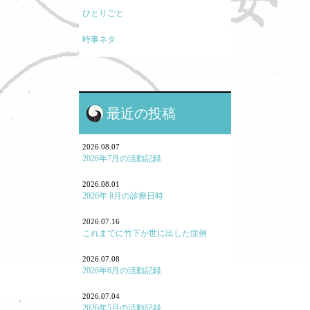
ひとりごと
時事ネタ
モノの考え方
現代医療に関して
最近の投稿
鍼灸と保険・業界のお話
鍼灸学校、鍼灸学生に関して
2026.08.07
2026年7月の活動記録
勉強会参加報告！
2026.08.01
2026年 8月の診療日時
よくある病気・症状
2026.07.16
養生
これまでに竹下が世に出した症例
七情（感情と東洋医学）
2026.07.08
2026年6月の活動記録
「怒り方」の大事
2026.07.04
｢泣く｣とはどういうことか
2026年5月の活動記録