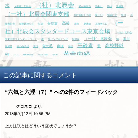
（社）北辰会
水
（般社）北辰会
髪が伸びる
馬刺し
黄砂
鬼神論
（一社）北辰会関東支部
高円宮妃久子様
魔よけ
鬼神思想
鳥肌
高
（一
高齢
骨度篇
齢者医療
齋藤鳳観先生
黙祷
麻痺
麻沸散
高齢者人口
社）北辰会スタンダードコース東京会場
（一社）北辰会
（一社）北辰会
香川
関東支部スタンダードコース
魂
鳥インフルエンザ
髄膜炎
鯛
高齢者
高校野球
髪の毛
麻疹
驚
魚腥草
鮭の白子焼
黄疸
骨折
黄帝内経
鯉
麻黄湯
高山病
高熱
黒子
この記事に関するコメント
“六気と六淫（7）” への2件のフィードバック
クロネコ
より:
2013年9月12日 10:56 PM
上方注視とはどういう症状でしょうか？