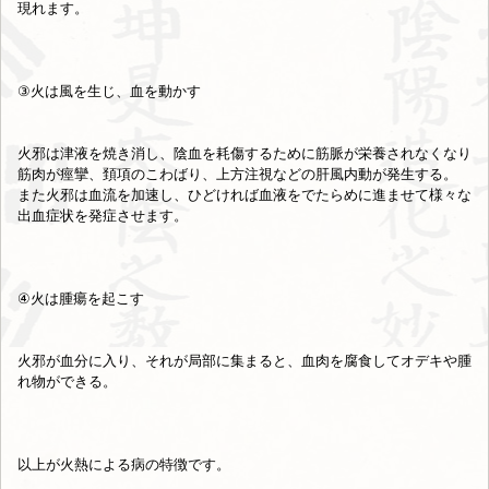
現れます。
③火は風を生じ、血を動かす
火邪は津液を焼き消し、陰血を耗傷するために筋脈が栄養されなくなり
筋肉が痙攣、頚項のこわばり、上方注視などの肝風内動が発生する。
また火邪は血流を加速し、ひどければ血液をでたらめに進ませて様々な
出血症状を発症させます。
④火は腫瘍を起こす
火邪が血分に入り、それが局部に集まると、血肉を腐食してオデキや腫
れ物ができる。
以上が火熱による病の特徴です。