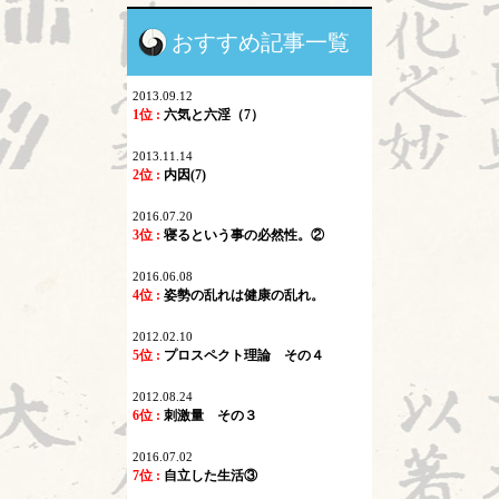
おすすめ記事一覧
2013.09.12
1位 :
六気と六淫（7）
2013.11.14
2位 :
内因(7)
2016.07.20
3位 :
寝るという事の必然性。②
2016.06.08
4位 :
姿勢の乱れは健康の乱れ。
2012.02.10
5位 :
プロスペクト理論 その４
2012.08.24
6位 :
刺激量 その３
2016.07.02
7位 :
自立した生活③