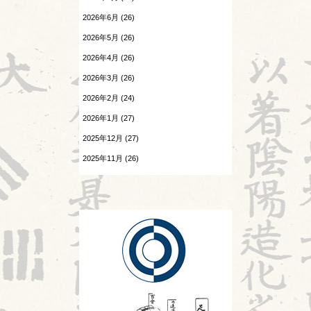
Hospitalistとは②
患者さんの言葉
2026年6月 (26)
2026.07.25
森のようちえん
2026年5月 (26)
酷暑
2026年4月 (26)
温病
2026.07.24
2026年3月 (26)
感覚の変化
漢字
2026年2月 (24)
2026.07.23
熱と治療
陰陽学説⑧
2026年1月 (27)
2025年12月 (27)
痺証
2026.07.22
頭が痛い②
2025年11月 (26)
相撲と東洋医学
2025年10月 (26)
2026.07.21
神
胎漏(たいろう)とは②
2025年9月 (25)
診察法
2026.07.20
Hospitalistとは①
運気学説
2026.07.18
婦人科㊷
鍼灸教育について
2026.07.17
風邪
苦手の理解