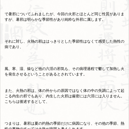
で暑邪についてふれましたが、今回の火邪とほとんど同じ性質がありま
すが、暑邪は明らかな季節性があり純粋な外邪に属します。
それに対し、火熱の邪ははっきりとした季節性はなくて感受した熱性の
病であり、
風、寒、湿、燥など他の六淫の邪気も、その病理過程で鬱して加熱し火
を発生させるということがあるとされています。
また、火熱の邪は、体の外からの原因ではなく体の中の失調によって起
こる内生の邪でもあり、内生した火邪は厳密には六淫には入りません。
こちらは後述するとして、
つまりは、暑邪は夏の灼熱の季節だけに病因になり、その他の季節、熱
性の事物のすべては火熱が病因と考えられます。