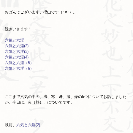
おばんでございます、樫山です（･∀･）。
続きいきます！
六気と六淫
六気と六淫(2)
六気と六淫(3)
六気と六淫(4)
六気と六淫（5）
六気と六淫（6）
ここまで六気の中の、風、寒、暑、湿、燥の5つについてお話しました
が、今日は、火（熱）、についてです。
以前、
六気と六淫(2)