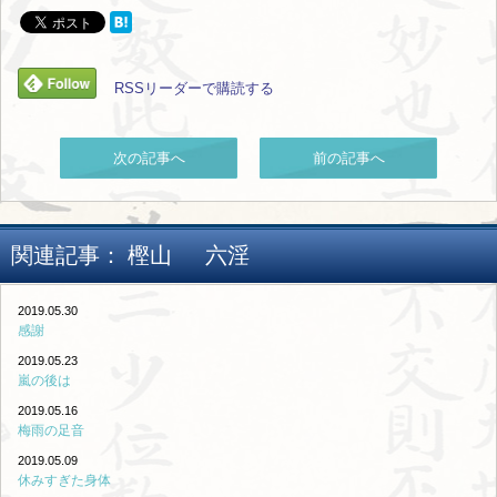
RSSリーダーで購読する
次の記事へ
前の記事へ
関連記事：
樫山
六淫
2019.05.30
感謝
2019.05.23
嵐の後は
2019.05.16
梅雨の足音
2019.05.09
休みすぎた身体