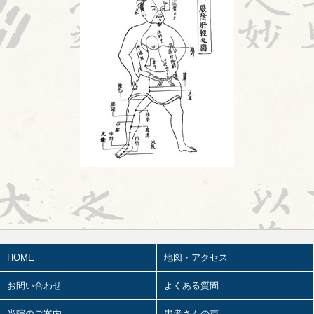
旧スタッフ
2026.07.16
陰陽学説⑦
2026.07.15
頭が痛い①
2026.07.14
胎漏(たいろう)とは①
2026.07.13
鍼治療の臨床試験における標準化と柔
軟性を両立させるマニュアル⑬
2026.07.11
婦人科㊶
2026.07.10
2026前期試験
HOME
地図・アクセス
2026.07.09
陰陽学説⑥
お問い合わせ
よくある質問
2026.07.08
ワールドカップ
当院のご案内
患者さんの声