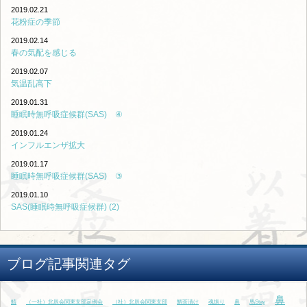
2019.02.21
花粉症の季節
2019.02.14
春の気配を感じる
2019.02.07
気温乱高下
2019.01.31
睡眠時無呼吸症候群(SAS) ④
2019.01.24
インフルエンザ拡大
2019.01.17
睡眠時無呼吸症候群(SAS) ③
2019.01.10
SAS(睡眠時無呼吸症候群) (2)
ブログ記事関連タグ
鼻
鯖
（一社）北辰会関東支部定例会
（社）北辰会関東支部
鯛茶漬け
魂振り
鼻
馬Stay