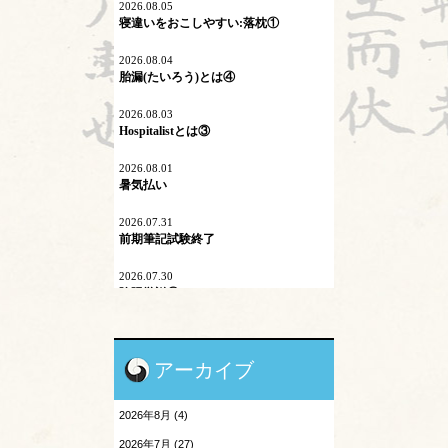
ネットワーク
2026.08.05
寝違いをおこしやすい:落枕①
プロスペクト理論
2026.08.04
胎漏(たいろう)とは④
マイコプラズマ肺炎
2026.08.03
内因
Hospitalistとは③
六淫
2026.08.01
暑気払い
不内外因
2026.07.31
二十四節気
前期筆記試験終了
刺激量
2026.07.30
陰陽学説⑨
医学史
2026.07.29
原発問題
頭が痛い③
アーカイブ
地震酔い
2026.07.28
胎漏(たいろう)とは③
2026年8月 (4)
小児と鍼灸
2026.07.27
2026年7月 (27)