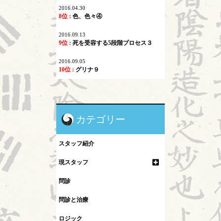
2016.04.30
8位 :
色、色々④
2016.09.13
9位 :
死を受容する5段階プロセス３
2016.09.05
10位 :
グリナ９
カテゴリー
スタッフ紹介
現スタッフ
問診
問診と治療
ロジック