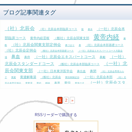
ブログ記事関連タグ
（社）北辰会
（一社）北辰会本
（社）北辰会本部臨床コース
龍
鼻水
黄帝内経
部臨床コース
黄帝内経霊枢
（般社）北辰会関東支部
麻
（社）北辰会関東支部定例会
（社）北辰会本部基礎コース
酔
鼻づまり
鼻
（社）北辰会定例会
（般社）北辰会本部基礎コース
（一社）北辰会エキスパートコース大阪会
鼻血
（一社）
（一社）北辰会エキスパートコース
鼻痒
鼻衄
場
（一社）北
北辰会スタンダードコース
（般社）北辰会本部臨床コース
辰会関東支部
（一社）日本東洋医学会
鼻閉
鼻出血
（社）北辰会専用カル
黄連解毒湯
（一社）北辰会本部
（般社）北辰会
テ
黄庭
黄疸病脉証治
（社）北
（一社）北辰会スタ
黄疸
鼻塞
辰会本部定例会
黄竜湯
黄砂
齲齒
黄泉の犬
（社）北辰会関東支部
ンダードコース東京会場
鼻
鼻がムズムズ
（一社）北辰会
（一社）北辰会スタンダードコース大阪会場
汁
1
2
»
（社）日本東洋医学会
鼻流涕
麻木
黄帝内経素問
黒田源次
RSSリーダーで購読する