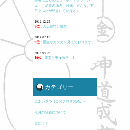
障害によるのぼせ（ホットフラッシ
ュ）、足裏の痛み、腰痛、肩こり、右
目まぶたが開きにくいなど）
2012.12.23
8位 :
人工授精と鍼灸
2014.02.17
9位 :
重症がガンガン見えております。
2014.04.26
10位 :
疲労と東洋医学 4
カテゴリー
ごあいさつ（このブログの紹介）
今月の診療について
告知！！