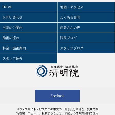
2026年4月の活動記録
HOME
地図・アクセス
カゼと東洋医学
2026.05.02
2026年3月の活動記録
お問い合わせ
よくある質問
タバコと東洋医学
2026.05.01
当院のご案内
オカルトと東洋医学
患者さんの声
2026年 5月の診療日時
婦人科疾患と東洋医学
施術の流れ
院長ブログ
2026.03.28
4.12（日）、講演やります！！
小児科疾患と東洋医学
料金・施術案内
スタッフブログ
2026.03.27
精神科疾患と東洋医学
スタッフ紹介
2026年 4月の診療日時
花粉症と東洋医学
2026.03.24
2026年2月の活動記録
疲労と東洋医学
2026.02.27
肩こりと東洋医学
2026年 3月の診療日時
Facebook
腰痛と東洋医学
2026.02.18
2026年1月の活動記録
浮腫（むくみ）と東洋医学
当ウェブサイト及びブログの本文の一部または全部を、無断で複
2026.02.01
写複製（コピー）、転載することは、私的かつ非商業目的で使用
2026年 2月の診療日時