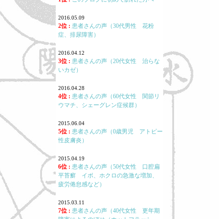
2016.05.09
2位 :
患者さんの声（30代男性 花粉
症、排尿障害）
2016.04.12
3位 :
患者さんの声（20代女性 治らな
いカゼ）
2016.04.28
4位 :
患者さんの声（60代女性 関節リ
ウマチ、シェーグレン症候群）
2015.06.04
5位 :
患者さんの声（0歳男児 アトピー
性皮膚炎）
2015.04.19
6位 :
患者さんの声（50代女性 口腔扁
平苔癬 イボ、ホクロの急激な増加、
疲労倦怠感など）
2015.03.11
7位 :
患者さんの声（40代女性 更年期