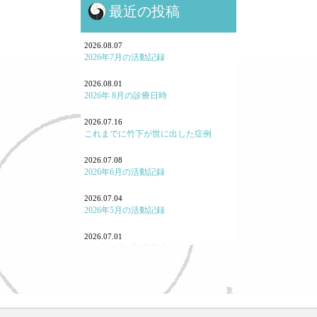
最近の投稿
鍼灸と保険・業界のお話
鍼灸学校、鍼灸学生に関して
2026.08.07
2026年7月の活動記録
勉強会参加報告！
2026.08.01
2026年 8月の診療日時
よくある病気・症状
2026.07.16
養生
これまでに竹下が世に出した症例
七情（感情と東洋医学）
2026.07.08
2026年6月の活動記録
「怒り方」の大事
2026.07.04
｢泣く｣とはどういうことか
2026年5月の活動記録
「痛み」について
2026.07.01
2026年 7月の診療日時
東洋医学あれこれ
2026.06.03
宗教と東洋医学
2026年 6月の診療日時
重症・難病と東洋医学
2026.05.07