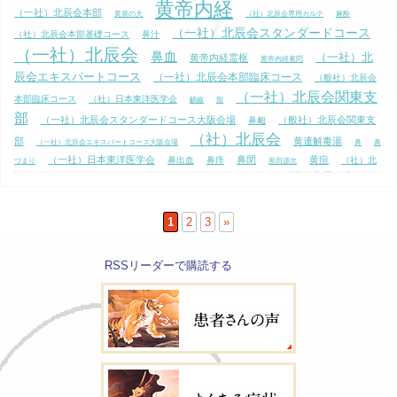
黄帝内経
（一社）北辰会本部
黄泉の犬
（社）北辰会専用カルテ
麻酔
（一社）北辰会スタンダードコース
（社）北辰会本部基礎コース
鼻汁
（一社）北辰会
鼻血
（一社）北
黄帝内経霊枢
黄帝内経素問
辰会エキスパートコース
（一社）北辰会本部臨床コース
（般社）北辰会
（一社）北辰会関東支
本部臨床コース
（社）日本東洋医学会
齲齒
龍
部
（一社）北辰会スタンダードコース大阪会場
（般社）北辰会関東支
鼻衄
（社）北辰会
部
黄連解毒湯
（一社）北辰会エキスパートコース大阪会場
鼻
鼻
（一社）日本東洋医学会
鼻閉
黄疸
鼻出血
鼻痒
（社）北
づまり
黒田源次
（社）北辰会定例
辰会本部臨床コース
鼻塞
鼻がムズムズ
黄疸病脉証治
鼻流涕
（社）北辰会関東支部
会
（般社）北辰会
黄竜湯
鼻水
（般社）北辰会本部
（一
（社）北辰会関東支部定例会
基礎コース
黄砂
（社）北辰会本部定例会
1
2
3
»
社）北辰会スタンダードコース東京会場
麻木
黄庭
RSSリーダーで購読する