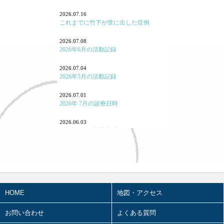
勉強会参加報告！
2026.07.16
これまでに竹下が世に出した症例
よくある病気・症状
2026.07.08
養生
2026年6月の活動記録
七情（感情と東洋医学）
2026.07.04
2026年5月の活動記録
「怒り方」の大事
2026.07.01
｢泣く｣とはどういうことか
2026年 7月の診療日時
「痛み」について
2026.06.03
2026年 6月の診療日時
東洋医学あれこれ
2026.05.07
宗教と東洋医学
2026年4月の活動記録
重症・難病と東洋医学
2026.05.02
2026年3月の活動記録
HOME
地図・アクセス
カゼと東洋医学
2026.05.01
2026年 5月の診療日時
お問い合わせ
よくある質問
タバコと東洋医学