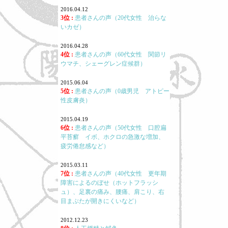
2016.04.12
3位 :
患者さんの声（20代女性 治らな
いカゼ）
2016.04.28
4位 :
患者さんの声（60代女性 関節リ
ウマチ、シェーグレン症候群）
2015.06.04
5位 :
患者さんの声（0歳男児 アトピー
性皮膚炎）
2015.04.19
6位 :
患者さんの声（50代女性 口腔扁
平苔癬 イボ、ホクロの急激な増加、
疲労倦怠感など）
2015.03.11
7位 :
患者さんの声（40代女性 更年期
障害によるのぼせ（ホットフラッシ
ュ）、足裏の痛み、腰痛、肩こり、右
目まぶたが開きにくいなど）
2012.12.23