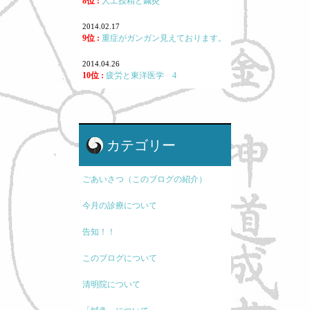
8位 :
人工授精と鍼灸
2014.02.17
9位 :
重症がガンガン見えております。
2014.04.26
10位 :
疲労と東洋医学 4
カテゴリー
ごあいさつ（このブログの紹介）
今月の診療について
告知！！
このブログについて
清明院について