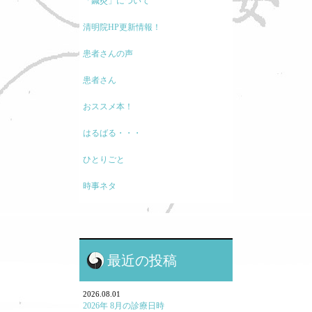
「鍼灸」について
清明院HP更新情報！
患者さんの声
患者さん
おススメ本！
はるばる・・・
ひとりごと
時事ネタ
モノの考え方
現代医療に関して
最近の投稿
鍼灸と保険・業界のお話
鍼灸学校、鍼灸学生に関して
2026.08.01
2026年 8月の診療日時