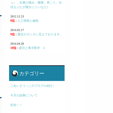
ュ）、足裏の痛み、腰痛、肩こり、右
目まぶたが開きにくいなど）
2012.12.23
8位 :
人工授精と鍼灸
2014.02.17
9位 :
重症がガンガン見えております。
2014.04.26
10位 :
疲労と東洋医学 4
カテゴリー
ごあいさつ（このブログの紹介）
今月の診療について
告知！！