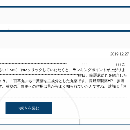
2019.12.27
********************************************************** ↑↑↑ ↑↑↑こ
い！<m(__)m>クリックしていただくと、ランキングポイントが上がりま
***********************************************************昨日、陀羅尼助丸を紹介した
ょう。「百草丸」も、黄蘗を主成分とした丸薬です。長野県製薬HP 参照
す。黄蘗の、胃腸への作用は昔からよく知られていたんですね。以前は「お
>続きを読む