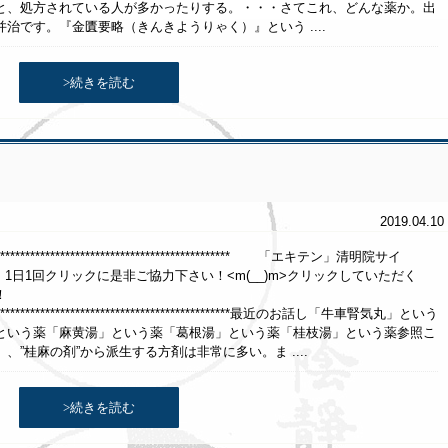
と、処方されている人が多かったりする。・・・さてこれ、どんな薬か。出
治です。『金匱要略（きんきようりゃく）』という ....
>続きを読む
2019.04.10
******************************************************* 「エキテン」清明院サイ
クリックに是非ご協力下さい！<m(__)m>クリックしていただく
！
********************************************************最近のお話し「牛車腎気丸」という
という薬「麻黄湯」という薬「葛根湯」という薬「桂枝湯」という薬参照こ
”桂麻の剤”から派生する方剤は非常に多い。ま ....
>続きを読む