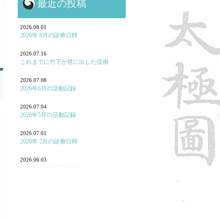
最近の投稿
鍼灸と保険・業界のお話
鍼灸学校、鍼灸学生に関して
2026.08.01
2026年 8月の診療日時
勉強会参加報告！
2026.07.16
これまでに竹下が世に出した症例
よくある病気・症状
2026.07.08
養生
2026年6月の活動記録
七情（感情と東洋医学）
2026.07.04
2026年5月の活動記録
「怒り方」の大事
2026.07.01
｢泣く｣とはどういうことか
2026年 7月の診療日時
「痛み」について
2026.06.03
2026年 6月の診療日時
東洋医学あれこれ
2026.05.07
宗教と東洋医学
2026年4月の活動記録
重症・難病と東洋医学
2026.05.02