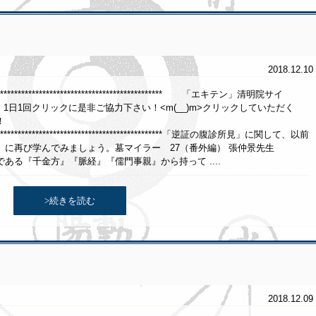
2018.12.10
******************************************************* 「エキテン」清明院サイ
クリックに是非ご協力下さい！<m(__)m>クリックしていただく
！
********************************************************「逆証の腹診所見」に関して、以前
訣』に再び学んでみましょう。墓マイラー 27（番外編） 張仲景先生
ある『千金方』『脈経』『儒門事親』から持って ....
>続きを読む
2018.12.09