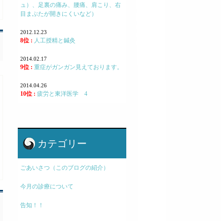
ュ）、足裏の痛み、腰痛、肩こり、右
目まぶたが開きにくいなど）
2012.12.23
8位 :
人工授精と鍼灸
2014.02.17
9位 :
重症がガンガン見えております。
2014.04.26
10位 :
疲労と東洋医学 4
カテゴリー
ごあいさつ（このブログの紹介）
今月の診療について
告知！！