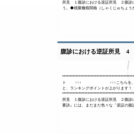
所見 １腹診における逆証所見 ２腹診
う。◆積聚癥瘕関格（しゃくじゅちょうか
腹診における逆証所見 4
***************************************
ト ↑↑↑ ↑↑↑こちらを、1日1回
と、ランキングポイントが上がります！
**************************************
所見 １腹診における逆証所見 ２腹診
要訣』には、まだまだ色々な「逆証の腹診