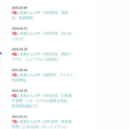
2016.05.09
2位 :
患者さんの声（30代男性 花粉
症、排尿障害）
2016.04.12
3位 :
患者さんの声（20代女性 治らな
いカゼ）
2016.04.28
4位 :
患者さんの声（60代女性 関節リ
ウマチ、シェーグレン症候群）
2015.06.04
5位 :
患者さんの声（0歳男児 アトピー
性皮膚炎）
2015.04.19
6位 :
患者さんの声（50代女性 口腔扁
平苔癬 イボ、ホクロの急激な増加、
疲労倦怠感など）
2015.03.11
7位 :
患者さんの声（40代女性 更年期
障害によるのぼせ（ホットフラッシ