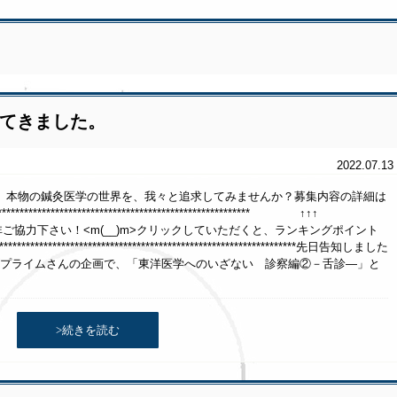
aで喋ってきました。
2022.07.13
。本物の鍼灸医学の世界を、我々と追求してみませんか？募集内容の詳細は
************************************************************** ↑↑↑
ご協力下さい！<m(__)m>クリックしていただくと、ランキングポイント
****************************************************************先日告知しました
ーズプライムさんの企画で、「東洋医学へのいざない 診察編②－舌診―」と
>続きを読む