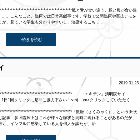
！
********************************************************脈と舌が食い違う。脈と腹が食い違
。。。こんなこと、臨床では日常茶飯事です。学校で公開臨床や実技デモを
が、見ている学生も分かりやすいし、治療するこち ....
>続きを読む
イ
2019.01.23
******************************************************* 「エキテン」清明院サイ
クリックに是非ご協力下さい！<m(__)m>クリックしていただく
！
********************************************************「数脈（さくみゃく）」という脈状
む記事 参照臨床上はこれが様々な脈状と同時に現れることがあるのだが、
近、インフルに感染している人を何人か診たが、治 ....