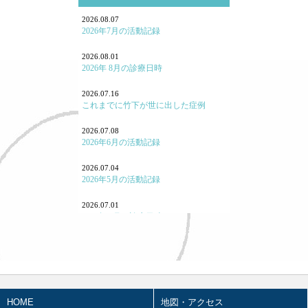
鍼灸学校、鍼灸学生に関して
2026.08.07
2026年7月の活動記録
勉強会参加報告！
2026.08.01
2026年 8月の診療日時
よくある病気・症状
2026.07.16
養生
これまでに竹下が世に出した症例
七情（感情と東洋医学）
2026.07.08
2026年6月の活動記録
「怒り方」の大事
2026.07.04
｢泣く｣とはどういうことか
2026年5月の活動記録
「痛み」について
2026.07.01
2026年 7月の診療日時
東洋医学あれこれ
2026.06.03
宗教と東洋医学
2026年 6月の診療日時
重症・難病と東洋医学
2026.05.07
2026年4月の活動記録
HOME
地図・アクセス
カゼと東洋医学