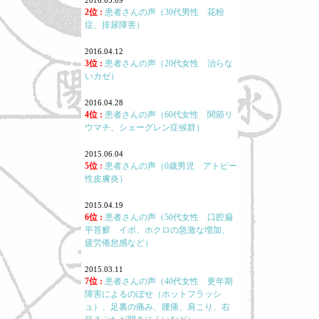
2016.05.09
2位 :
患者さんの声（30代男性 花粉
症、排尿障害）
2016.04.12
3位 :
患者さんの声（20代女性 治らな
いカゼ）
2016.04.28
4位 :
患者さんの声（60代女性 関節リ
ウマチ、シェーグレン症候群）
2015.06.04
5位 :
患者さんの声（0歳男児 アトピー
性皮膚炎）
2015.04.19
6位 :
患者さんの声（50代女性 口腔扁
平苔癬 イボ、ホクロの急激な増加、
疲労倦怠感など）
2015.03.11
7位 :
患者さんの声（40代女性 更年期
障害によるのぼせ（ホットフラッシ
ュ）、足裏の痛み、腰痛、肩こり、右