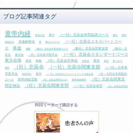
ブログ記事関連タグ
黄帝内経
（一社）北辰会本部臨床コース
鼻汁
黄泉の犬
麻木
黄疸
（一社）北辰会エキスパートコー
黄連解毒湯
病脉証治
鼻
鼻がムズムズ
鼻血
ス
（般社）北辰会関東支部
（般社）北
麻酔
（般社）北辰会本部基礎コース
（一社）北辰会スタンダードコース
辰会
鼻出血
（社）日本東洋医学会
東京会場
（社）北辰会定例会
黄疸
鼻塞
鼻衄
黄竜湯
鼻水
鼻づまり
（社）北辰会
（一社）北辰会関東支部
（一社）日本東
黄砂
洋医学会
鼻痒
（社）北辰会本部臨床
黒田源次
（一社）北辰会エキスパートコース大阪会場
（社）北辰会関東支
黄帝内経霊枢
コース
（社）北辰会専用カルテ
黄帝内経素問
（社）北辰会関東支部
部定例会
（一社）北辰会本部
（社）北辰会本部定
（一社）北辰会スタンダ
鼻閉
（般社）北辰会本部臨床コース
例会
齲齒
ードコース
（一社）北辰会スタンダードコース大阪会場
龍
鼻流涕
（一社）北辰会
RSSリーダーで購読する
（社）北辰会本部基礎コース
黄庭