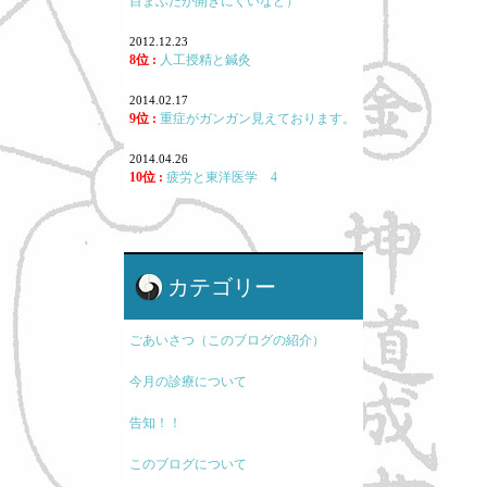
目まぶたが開きにくいなど）
2012.12.23
8位 :
人工授精と鍼灸
2014.02.17
9位 :
重症がガンガン見えております。
2014.04.26
10位 :
疲労と東洋医学 4
カテゴリー
ごあいさつ（このブログの紹介）
今月の診療について
告知！！
このブログについて