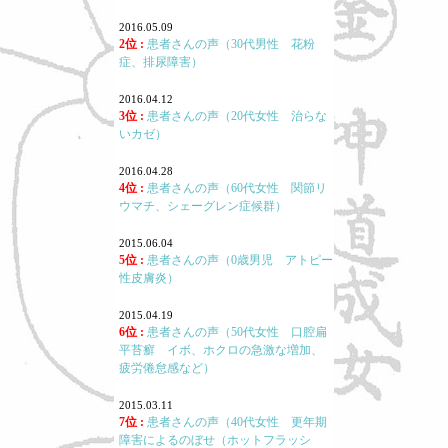
2016.05.09
2位 :
患者さんの声（30代男性 花粉
症、排尿障害）
2016.04.12
3位 :
患者さんの声（20代女性 治らな
いカゼ）
2016.04.28
4位 :
患者さんの声（60代女性 関節リ
ウマチ、シェーグレン症候群）
2015.06.04
5位 :
患者さんの声（0歳男児 アトピー
性皮膚炎）
2015.04.19
6位 :
患者さんの声（50代女性 口腔扁
平苔癬 イボ、ホクロの急激な増加、
疲労倦怠感など）
2015.03.11
7位 :
患者さんの声（40代女性 更年期
障害によるのぼせ（ホットフラッシ