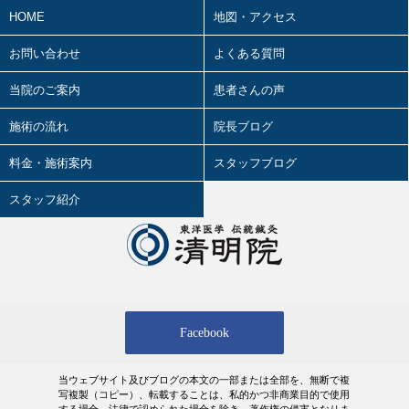
2026年4月の活動記録
HOME
地図・アクセス
カゼと東洋医学
2026.05.02
2026年3月の活動記録
お問い合わせ
よくある質問
タバコと東洋医学
2026.05.01
当院のご案内
オカルトと東洋医学
患者さんの声
2026年 5月の診療日時
婦人科疾患と東洋医学
施術の流れ
院長ブログ
2026.03.28
4.12（日）、講演やります！！
小児科疾患と東洋医学
料金・施術案内
スタッフブログ
2026.03.27
精神科疾患と東洋医学
スタッフ紹介
2026年 4月の診療日時
花粉症と東洋医学
2026.03.24
2026年2月の活動記録
疲労と東洋医学
2026.02.27
肩こりと東洋医学
2026年 3月の診療日時
Facebook
腰痛と東洋医学
2026.02.18
2026年1月の活動記録
浮腫（むくみ）と東洋医学
当ウェブサイト及びブログの本文の一部または全部を、無断で複
2026.02.01
写複製（コピー）、転載することは、私的かつ非商業目的で使用
2026年 2月の診療日時
季節・天候と東洋医学
する場合、法律で認められた場合を除き、著作権の侵害となりま