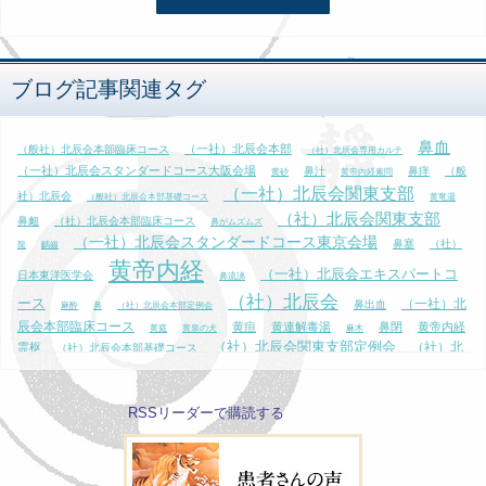
ブログ記事関連タグ
鼻血
（一社）北辰会本部
（般社）北辰会本部臨床コース
（社）北辰会専用カルテ
（一社）北辰会スタンダードコース大阪会場
鼻汁
鼻痒
（般
黄砂
黄帝内経素問
（一社）北辰会関東支部
社）北辰会
（般社）北辰会本部基礎コース
黄竜湯
（社）北辰会関東支部
鼻衄
（社）北辰会本部臨床コース
鼻がムズムズ
（一社）北辰会スタンダードコース東京会場
鼻塞
（社）
龍
齲齒
黄帝内経
（一社）北辰会エキスパートコ
日本東洋医学会
鼻流涕
（社）北辰会
ース
（一社）北
鼻出血
麻酔
鼻
（社）北辰会本部定例会
辰会本部臨床コース
黄疸
黄連解毒湯
鼻閉
黄帝内経
黄庭
黄泉の犬
麻木
（社）北辰会関東支部定例会
（社）北
霊枢
（社）北辰会本部基礎コース
（一社）北辰会
辰会定例会
（般社）北辰会関東支部
黄疸病脉証治
黒田源次
（一
スタンダードコース
（一社）日本東洋医学会
鼻づまり
鼻水
RSSリーダーで購読する
社）北辰会
（一社）北辰会エキスパートコース大阪会場