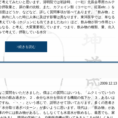
て考えてみたいと思います。清明院では初診時、（一社）北辰会専用カルテ
摂取量と、尿の量の比較、また、カフェイン類（コーヒー、紅茶etc..）を
頻度はどうか、などなど、詳しく質問事項が並べてあります。「飲み物」と
、体内に入った時に人体に及ぼす影響は異なります。東洋医学では、単なる
て考えている（ホジュンにも出てきましたね☆）ほど、飲み物が持つ作用とい
もなる、と考え、大変重要視しています。つまり、飲み物の種類、量、出入
考えて、摂取している水分 ....
>続きを読む
2009.12.13
なご質問をいただきました。僕はこの質問にはいつも、「ムクミっていうの
水分の飲み過ぎか、２．余分な水分を排出する機能の低下か、３．あるいは
ですね、・・・」という感じで、説明させて頂いております。多くの患者さ
「水分取り過ぎパターン」が多いように思います。現代は、「飲み物」があ
庫の中には飲み物があるし、もしなくても水道水が飲めるし、最悪でも、家
機があるし、職場や学校にも、自動販売機が置いてあるところが珍しくあり