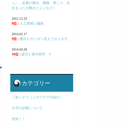
ュ）、足裏の痛み、腰痛、肩こり、右
目まぶたが開きにくいなど）
2012.12.23
8位 :
人工授精と鍼灸
2014.02.17
9位 :
重症がガンガン見えております。
2014.04.26
10位 :
疲労と東洋医学 4
カテゴリー
ごあいさつ（このブログの紹介）
今月の診療について
告知！！