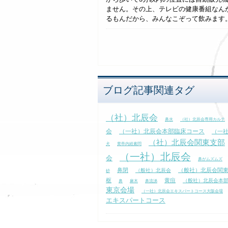
ません。その上、テレビの健康番組なん
るもんだから、みんなこぞって飲みます。一
ブログ記事関連タグ
（社）北辰会
鼻水
（社）北辰会専用カルテ
会
（一社）北辰会本部臨床コース
（一
（社）北辰会関東支部
犬
黄帝内経素問
（一社）北辰会
会
鼻がムズムズ
鼻閉
（般社）北辰会関
（般社）北辰会
砂
枢
黄疸
（般社）北辰会本
鼻
麻木
鼻流涕
東京会場
（一社）北辰会エキスパートコース大阪会場
エキスパートコース