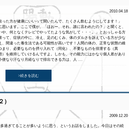
2010.04.18
取った方が健康にいいって聞いたんで、たくさん飲むようにしてます！」
に思います。ここで僕が、「ほおー、それ、誰に言われたの？」と聞くと、
いや、何となくテレビでやってたような気がして・・・。」とおっしゃる方
限って、症状の中に、冷え、足のむくみ、体のダルさを訴えている方が少な
え、間違った養生法である可能性が高いです！人間の体の、正常な状態の維
つまり、必要なものを摂り入れて（同化）、不要なものを排泄する（異
態）を維持していけるんですよ。しかも、その能力にはかなり個人差があり
なり汗なり月経なりで排出できる力は、人 ....
>続きを読む
２）
2009.12.20
が多過ぎてることが多いように思う、というお話をしました。今日はその続