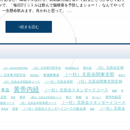
かで、「毎日2リットルは飲んで脳梗塞を予防しまショー！」なんてやって
生懸命飲みます。良かれと思って。 ....
>続きを読む
（社）北辰会定例
（社）日本東洋医学会
鼻出血
（社）北辰会本部定例会
黄疸病脉証治
（一社）北辰会関東支部
社）日本東洋医学会
黄連解毒湯
黒田源次
黄泉の
（社）北辰会関東支部定例
（一社）北辰会本部
（社）北辰会本部臨床コース
黄帝内経
鼻血
（一社）北辰会スタンダードコース
齲齒
黄
東支部
黄帝内経霊
鼻痒
鼻汁
鼻衄
黄庭
（般社）北辰会本部基礎コース
龍
鼻づまり
（一社）北辰会スタンダードコース
部臨床コース
（社）北辰会本部基礎コース
（一社）北辰会
（一社）北辰会スタンダードコース大阪会場
鼻塞
黄竜湯
麻酔