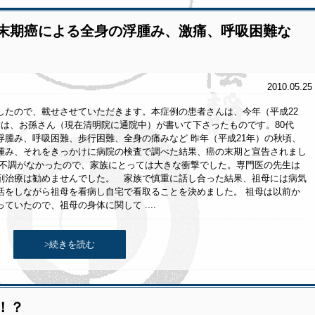
：末期癌による全身の浮腫み、激痛、呼吸困難な
2010.05.25
したので、載せさせていただきます。本症例の患者さんは、今年（平成22
章は、お孫さん（現在清明院に通院中）が書いて下さったものです。80代
腫み、呼吸困難、歩行困難、全身の痛みなど 昨年（平成21年）の秋頃、
腫み、それをきっかけに病院の検査で調べた結果、癌の末期と宣告されまし
な不調がなかったので、家族にとっては大きな衝撃でした。専門医の先生は
剤治療は勧めませんでした。 家族で慎重に話し合った結果、祖母には病気
活をしながら祖母を看病し自宅で看取ることを決めました。 祖母は以前か
いたので、祖母の身体に関して ....
>続きを読む
！？