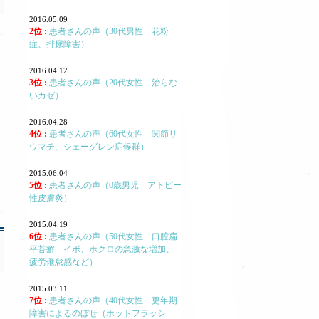
2016.05.09
2位 :
患者さんの声（30代男性 花粉
症、排尿障害）
2016.04.12
3位 :
患者さんの声（20代女性 治らな
いカゼ）
2016.04.28
4位 :
患者さんの声（60代女性 関節リ
ウマチ、シェーグレン症候群）
2015.06.04
5位 :
患者さんの声（0歳男児 アトピー
性皮膚炎）
2015.04.19
6位 :
患者さんの声（50代女性 口腔扁
平苔癬 イボ、ホクロの急激な増加、
疲労倦怠感など）
2015.03.11
7位 :
患者さんの声（40代女性 更年期
障害によるのぼせ（ホットフラッシ