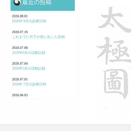
最近の投稿
鍼灸と保険・業界のお話
鍼灸学校、鍼灸学生に関して
2026.08.01
2026年 8月の診療日時
勉強会参加報告！
2026.07.16
これまでに竹下が世に出した症例
よくある病気・症状
2026.07.08
養生
2026年6月の活動記録
七情（感情と東洋医学）
2026.07.04
2026年5月の活動記録
「怒り方」の大事
2026.07.01
｢泣く｣とはどういうことか
2026年 7月の診療日時
「痛み」について
2026.06.03
2026年 6月の診療日時
東洋医学あれこれ
2026.05.07
宗教と東洋医学
2026年4月の活動記録
重症・難病と東洋医学
2026.05.02