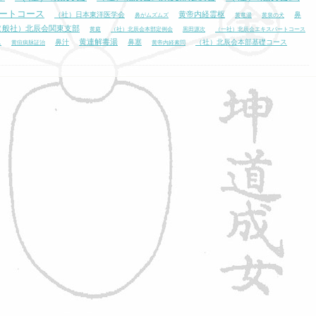
ートコース
黄帝内経霊枢
（社）日本東洋医学会
鼻
鼻がムズムズ
黄竜湯
黄泉の犬
（般社）北辰会関東支部
黄庭
（社）北辰会本部定例会
黒田源次
（一社）北辰会エキスパートコース
黄連解毒湯
鼻汁
鼻塞
（社）北辰会本部基礎コース
ス
黄疸病脉証治
黄帝内経素問