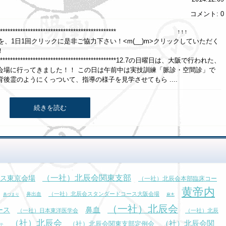
コメント: 0
******************************************************** ↑↑↑
クリックに是非ご協力下さい！<m(__)m>クリックしていただく
！
*******************************************************12.7の日曜日は、大阪で行われた、
会場に行ってきました！！ この日は午前中は実技訓練「脈診・空間診」で
後霊のようにくっついて、指導の様子を見学させてもら ....
続きを読む
（一社）北辰会関東支部
ス東京会場
（一社）北辰会本部臨床コー
黄帝内
（一社）北辰会スタンダードコース大阪会場
鼻出血
鼻づまり
麻木
（一社）北辰会
鼻血
ース
（一社）日本東洋医学会
（一社）北辰
（社）北辰会
（社）北辰会関
（社）北辰会関東支部定例会
テ