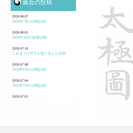
最近の投稿
鍼灸と保険・業界のお話
鍼灸学校、鍼灸学生に関して
2026.08.07
2026年7月の活動記録
勉強会参加報告！
2026.08.01
2026年 8月の診療日時
よくある病気・症状
2026.07.16
養生
これまでに竹下が世に出した症例
七情（感情と東洋医学）
2026.07.08
2026年6月の活動記録
「怒り方」の大事
2026.07.04
｢泣く｣とはどういうことか
2026年5月の活動記録
「痛み」について
2026.07.01
2026年 7月の診療日時
東洋医学あれこれ
2026.06.03
宗教と東洋医学
2026年 6月の診療日時
重症・難病と東洋医学
2026.05.07