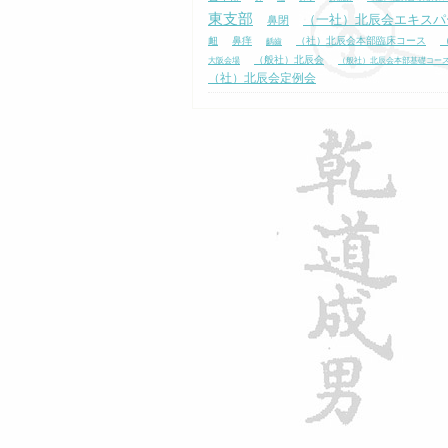
東支部
（一社）北辰会エキスパ
鼻閉
衄
鼻痒
（社）北辰会本部臨床コース
齲齒
（般社）北辰会
大阪会場
（般社）北辰会本部基礎コー
（社）北辰会定例会