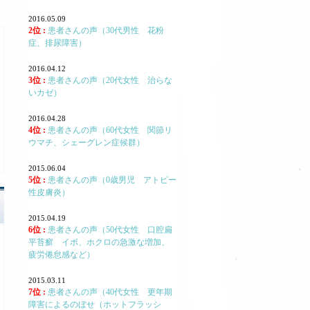
2016.05.09
2位 :
患者さんの声（30代男性 花粉
症、排尿障害）
2016.04.12
3位 :
患者さんの声（20代女性 治らな
いカゼ）
2016.04.28
4位 :
患者さんの声（60代女性 関節リ
ウマチ、シェーグレン症候群）
2015.06.04
5位 :
患者さんの声（0歳男児 アトピー
性皮膚炎）
2015.04.19
6位 :
患者さんの声（50代女性 口腔扁
平苔癬 イボ、ホクロの急激な増加、
疲労倦怠感など）
2015.03.11
7位 :
患者さんの声（40代女性 更年期
障害によるのぼせ（ホットフラッシ