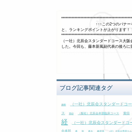
**************************************
↑↑↑この2つのバナーを、1日1回
と、ランキングポイントが上がります！
***************************************
（一社）北辰会スタンダードコース大阪
した。今回も、藤本新風副代表の後ろに背
ブログ記事関連タグ
（一社）北辰会スタンダードコー
麻酔
ス
黄疸
（般社）北辰会本部臨床コース
黄砂
経
（一社）北辰会スタンダードコ
会本部
鼻
龍
鼻水
鼻流涕
（社）北辰会専用カル