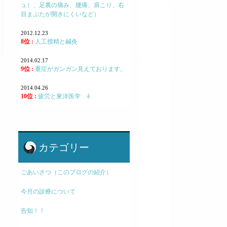
ュ）、足裏の痛み、腰痛、肩こり、右
目まぶたが開きにくいなど）
2012.12.23
8位 :
人工授精と鍼灸
2014.02.17
9位 :
重症がガンガン見えております。
2014.04.26
10位 :
疲労と東洋医学 4
カテゴリー
ごあいさつ（このブログの紹介）
今月の診療について
告知！！