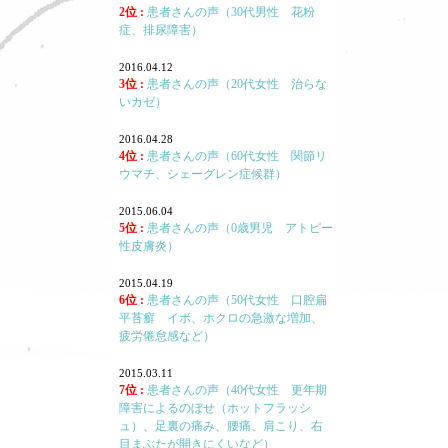
2位 :
患者さんの声（30代男性 花粉
症、排尿障害）
2016.04.12
3位 :
患者さんの声（20代女性 治らな
いカゼ）
2016.04.28
4位 :
患者さんの声（60代女性 関節リ
ウマチ、シェーグレン症候群）
2015.06.04
5位 :
患者さんの声（0歳男児 アトピー
性皮膚炎）
2015.04.19
6位 :
患者さんの声（50代女性 口腔扁
平苔癬 イボ、ホクロの急激な増加、
疲労倦怠感など）
2015.03.11
7位 :
患者さんの声（40代女性 更年期
障害によるのぼせ（ホットフラッシ
ュ）、足裏の痛み、腰痛、肩こり、右
目まぶたが開きにくいなど）