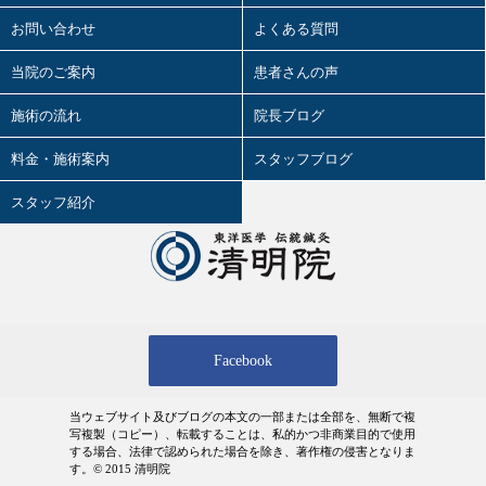
2026.05.01
2026年 5月の診療日時
お問い合わせ
よくある質問
タバコと東洋医学
2026.03.28
当院のご案内
オカルトと東洋医学
患者さんの声
4.12（日）、講演やります！！
婦人科疾患と東洋医学
施術の流れ
院長ブログ
2026.03.27
2026年 4月の診療日時
小児科疾患と東洋医学
料金・施術案内
スタッフブログ
2026.03.24
精神科疾患と東洋医学
スタッフ紹介
2026年2月の活動記録
花粉症と東洋医学
2026.02.27
2026年 3月の診療日時
疲労と東洋医学
2026.02.18
肩こりと東洋医学
2026年1月の活動記録
Facebook
腰痛と東洋医学
2026.02.01
2026年 2月の診療日時
浮腫（むくみ）と東洋医学
当ウェブサイト及びブログの本文の一部または全部を、無断で複
2026.01.29
写複製（コピー）、転載することは、私的かつ非商業目的で使用
2025年12月の活動記録
季節・天候と東洋医学
する場合、法律で認められた場合を除き、著作権の侵害となりま
す。© 2015 清明院
2026.01.06
歯科と東洋医学