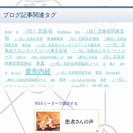
ブログ記事関連タグ
（社）北辰会
（社）北辰会関東支
鼻流涕
龍
黄疸病脉証治
麻木
部
（社）北辰会定例会
（一社）北辰会本部
黄連解毒湯
（般社）北辰会
（一社）北
関東支部
（一社）北辰会スタンダードコース大阪会場
鼻出血
辰会スタンダードコース東京会場
（一社）北辰会エキスパートコ
ース
（社）北辰会
（般社）北辰会
黄泉の犬
（般社）北辰会本部基礎コース
齲齒
鼻血
関東支部定例会
（一社）北辰会本部臨床コース
鼻汁
鼻
黄竜
黄帝内経
（一社）日本東洋医学会
黄疸
湯
鼻づまり
黄帝内経素問
（一社）
鼻閉
（般社）北辰会本部臨床コース
鼻痒
麻酔
（社）北辰会本部定例会
（一社）北辰会
北辰会スタンダードコース
黄砂
鼻がムズム
（一社）北辰会関東支部
ズ
鼻水
黒田源次
（一社）北辰会エキスパートコース
黄帝内経霊枢
（社）北辰会本部臨床コース
（社）日
大阪会場
（社）北辰会専用カルテ
RSSリーダーで購読する
本東洋医学会
（社）北辰会本部基礎コース
鼻衄
鼻塞
黄庭