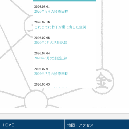
鍼灸学校、鍼灸学生に関して
2026.08.01
2026年 8月の診療日時
勉強会参加報告！
2026.07.16
これまでに竹下が世に出した症例
よくある病気・症状
2026.07.08
養生
2026年6月の活動記録
七情（感情と東洋医学）
2026.07.04
2026年5月の活動記録
「怒り方」の大事
2026.07.01
｢泣く｣とはどういうことか
2026年 7月の診療日時
「痛み」について
2026.06.03
2026年 6月の診療日時
東洋医学あれこれ
2026.05.07
宗教と東洋医学
2026年4月の活動記録
重症・難病と東洋医学
2026.05.02
2026年3月の活動記録
HOME
地図・アクセス
カゼと東洋医学