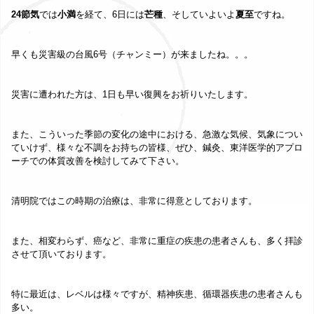
24節気
では
小満
を経て、6日には
芒種
、そしていよいよ
夏至
ですね。
早くも災害級の台風6号（チャンミー）が来ましたね。。。
災害に遭われた方は、1日も早い復興をお祈りいたします。
また、こういった季節の変化の途中における、急激な気候、気象につい
ていけず、様々な不調をお持ちの皆様、ぜひ、鍼灸、東洋医学的アプロ
ーチでの体質改善を検討してみて下さい。
清明院ではこの時期の治療は、非常に得意としております。
また、相変わらず、癌など、非常に重症の疾患の患者さんも、多く拝診
させて頂いております。
特に最近は、レベルは様々ですが、精神疾患、循環器疾患の患者さんも
多い。