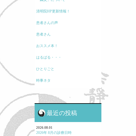
清明院HP更新情報！
患者さんの声
患者さん
おススメ本！
はるばる・・・
ひとりごと
時事ネタ
モノの考え方
現代医療に関して
最近の投稿
鍼灸と保険・業界のお話
鍼灸学校、鍼灸学生に関して
2026.08.01
2026年 8月の診療日時