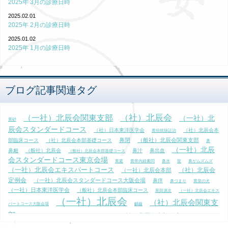
2025年 3月の診療日時
2025.02.01
2025年 2月の診療日時
2025.01.02
2025年 1月の診療日時
ブログ記事関連タグ
（一社）北辰会関東支部
（社）北辰会
（一社）北
黄砂
辰会スタンダードコース
（社）日本東洋医学会
（社）北辰会本
黄疸病脉証治
鼻閉
（般社）北辰会関東支部
部臨床コース
（社）北辰会本部基礎コース
鼻
（一社）北辰
鼻衄
（般社）北辰会
鼻汁
鼻出血
（般社）北辰会本部基礎コース
会スタンダードコース東京会場
黄庭
黄帝内経素問
鼻水
龍
鼻がムズムズ
（一社）北辰会エキスパートコース
（社）北辰会
（一社）北辰会本部
定例会
（一社）北辰会スタンダードコース大阪会場
鼻痒
鼻づまり
黄泉の犬
（一社）日本東洋医学会
（般社）北辰会本部臨床コース
黒田源次
（一社）北辰会エキス
（一社）北辰会
（社）北辰会関東支
パートコース大阪会場
齲齒
部
（一社）北辰会本部臨床コース
黄帝
鼻流涕
（社）北辰会本部定例会
黄竜湯