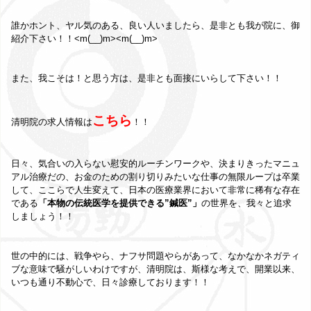
誰かホント、ヤル気のある、良い人いましたら、是非とも我が院に、御
紹介下さい！！<m(__)m><m(__)m>
また、我こそは！と思う方は、是非とも面接にいらして下さい！！
こちら
清明院の求人情報は
！！
日々、気合いの入らない慰安的ルーチンワークや、決まりきったマニュ
アル治療だの、お金のための割り切りみたいな仕事の無限ループは卒業
して、ここらで人生変えて、日本の医療業界において非常に稀有な存在
である
「本物の伝統医学を提供できる”鍼医”」
の世界を、我々と追求
しましょう！！
世の中的には、戦争やら、ナフサ問題やらがあって、なかなかネガティ
ブな意味で騒がしいわけですが、清明院は、斯様な考えで、開業以来、
いつも通り不動心で、日々診療しております！！