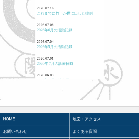
勉強会参加報告！
2026.07.16
これまでに竹下が世に出した症例
よくある病気・症状
2026.07.08
養生
2026年6月の活動記録
七情（感情と東洋医学）
2026.07.04
2026年5月の活動記録
「怒り方」の大事
2026.07.01
｢泣く｣とはどういうことか
2026年 7月の診療日時
「痛み」について
2026.06.03
2026年 6月の診療日時
東洋医学あれこれ
2026.05.07
宗教と東洋医学
2026年4月の活動記録
重症・難病と東洋医学
2026.05.02
2026年3月の活動記録
HOME
地図・アクセス
カゼと東洋医学
2026.05.01
2026年 5月の診療日時
お問い合わせ
よくある質問
タバコと東洋医学