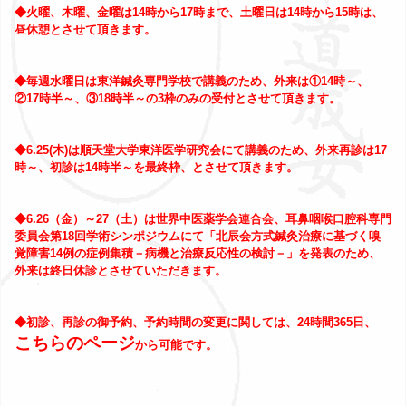
◆火曜、木曜、金曜は14時から17時まで、土曜日は14時から15時は、
昼休憩とさせて頂きます。
◆毎週水曜日は
東洋鍼灸専門学校
で講義のため、外来は①14時～、
②17時半～、③18時半～の3枠のみの受付とさせて頂きます。
◆6.25(木)は
順天堂大学東洋医学研究会
にて講義のため、外来再診は17
時～、初診は14時半～を最終枠、とさせて頂きます。
◆6.26（金）～27（土）は
世界中医薬学会連合会、耳鼻咽喉口腔科専門
委員会第18回学術シンポジウム
にて「北辰会方式鍼灸治療に基づく嗅
覚障害14例の症例集積－病機と治療反応性の検討－」を発表のため、
外来は終日休診とさせていただきます。
◆初診、再診の御予約、予約時間の変更に関しては、24時間365日、
こちらのページ
から可能です。