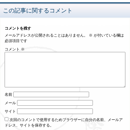
黄帝内経
内経霊枢
黄疸
黄連解毒湯
鼻
（社）北辰会専用カルテ
麻酔
鼻血
（社）北辰会関東支部定例会
この記事に関するコメント
塞
麻木
コメントを残す
メールアドレスが公開されることはありません。
※
が付いている欄は
必須項目です
コメント
※
名前
メール
サイト
次回のコメントで使用するためブラウザーに自分の名前、メールア
ドレス、サイトを保存する。