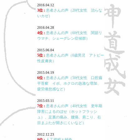
2016.04.12
3位 :
患者さんの声（20代女性 治らな
いカゼ）
2016.04.28
4位 :
患者さんの声（60代女性 関節リ
ウマチ、シェーグレン症候群）
2015.06.04
5位 :
患者さんの声（0歳男児 アトピー
性皮膚炎）
2015.04.19
6位 :
患者さんの声（50代女性 口腔扁
平苔癬 イボ、ホクロの急激な増加、
疲労倦怠感など）
2015.03.11
7位 :
患者さんの声（40代女性 更年期
障害によるのぼせ（ホットフラッシ
ュ）、足裏の痛み、腰痛、肩こり、右
目まぶたが開きにくいなど）
2012.12.23
8位 :
人工授精と鍼灸