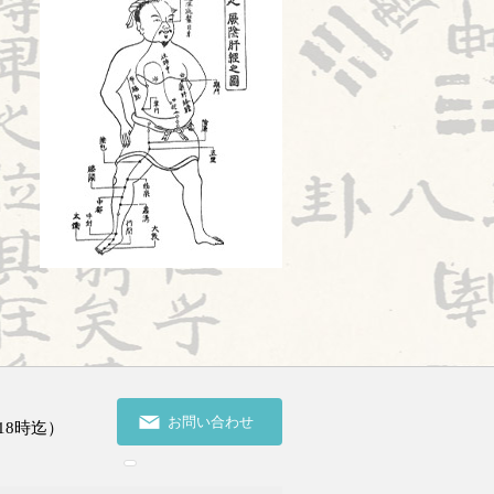
旧スタッフ
2026.07.17
苦手の理解
2026.07.16
陰陽学説⑦
2026.07.15
頭が痛い①
2026.07.14
胎漏(たいろう)とは①
2026.07.13
鍼治療の臨床試験における標準化と柔
軟性を両立させるマニュアル⑬
2026.07.11
婦人科㊶
2026.07.10
お問い合わせ
18時迄）
2026前期試験
2026.07.09
陰陽学説⑥