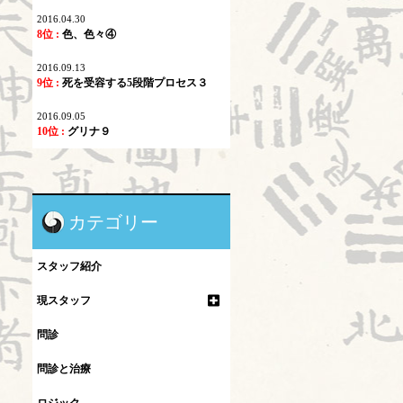
2016.04.30
8位 :
色、色々④
2016.09.13
9位 :
死を受容する5段階プロセス３
2016.09.05
10位 :
グリナ９
カテゴリー
スタッフ紹介
現スタッフ
問診
問診と治療