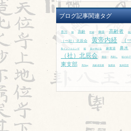
ブログ記事関連タグ
高齢者
高齢
香川
麻疹
鯛
黙祷
魂
黄帝内経
（
（一社）北辰会
鼻水
麻黄湯
鳥インフルエンザ
鯖
髪が伸びる
（社）北辰会
黄疸
馬刺し
鮭の白子
東支部
馬Stay
高齢者医療
髄膜炎
鬼神思想