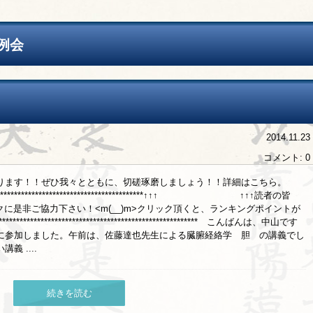
例会
2014.11.23
コメント: 0
ります！！ぜひ我々とともに、切磋琢磨しましょう！！詳細はこちら。
*****************************************************↑↑↑ ↑↑↑読者の皆
クに是非ご協力下さい！<m(__)m>クリック頂くと、ランキングポイントが
********************************************************* こんばんは、中山です
に参加しました。午前は、佐藤達也先生による臓腑経絡学 胆 の講義でし
 ....
続きを読む