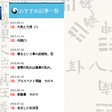
おすすめ記事一覧
2013.09.12
1位 :
六気と六淫（7）
2013.11.14
2位 :
内因(7)
2016.07.20
3位 :
寝るという事の必然性。②
2016.06.08
4位 :
姿勢の乱れは健康の乱れ。
2012.02.10
5位 :
プロスペクト理論 その４
2012.08.24
6位 :
刺激量 その３
2016.07.02
7位 :
自立した生活③