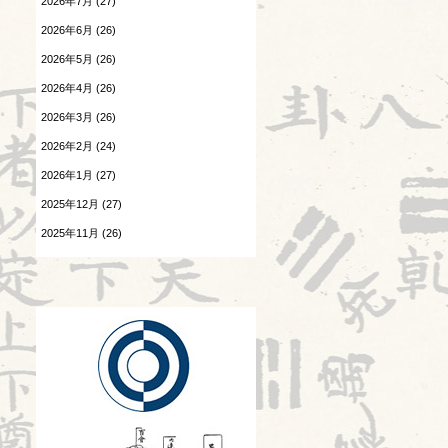
2026年7月 (27)
胎漏(たいろう)とは③
患者さんの言葉
2026年6月 (26)
2026.07.27
森のようちえん
2026年5月 (26)
Hospitalistとは②
2026年4月 (26)
温病
2026.07.25
2026年3月 (26)
酷暑
漢字
2026年2月 (24)
2026.07.24
熱と治療
感覚の変化
2026年1月 (27)
2025年12月 (27)
痺証
2026.07.23
陰陽学説⑧
2025年11月 (26)
相撲と東洋医学
2025年10月 (26)
2026.07.22
神
頭が痛い②
2025年9月 (25)
診察法
2026.07.21
胎漏(たいろう)とは②
運気学説
2026.07.20
Hospitalistとは①
鍼灸教育について
2026.07.18
風邪
婦人科㊷