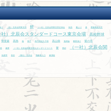
鯉
振り
（社）北辰会関東支部
（一社）北辰会関東支部定例会
鳥肌
魔よけ
鼻
齋藤鳳観先生
一社）北辰会スタンダードコース東京会場
高校野球
骨度篇
高熱
高山病
髪の毛
魂
黒子
高円宮妃久子様
鬼神論
鯛茶漬け
（一社）北辰会関
驚
焼
麻痺
（一社）北辰会関東支部スタンダードコース
黄砂
魚腥草
骨折
（般社）北辰会
高齢者人口
麻沸散