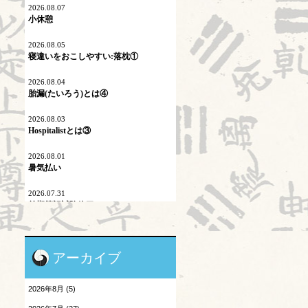
ネットワーク
2026.08.07
小休憩
プロスペクト理論
2026.08.05
寝違いをおこしやすい:落枕①
マイコプラズマ肺炎
2026.08.04
内因
胎漏(たいろう)とは④
六淫
2026.08.03
Hospitalistとは③
不内外因
2026.08.01
二十四節気
暑気払い
刺激量
2026.07.31
前期筆記試験終了
医学史
2026.07.30
原発問題
陰陽学説⑨
アーカイブ
地震酔い
2026.07.29
頭が痛い③
2026年8月 (5)
小児と鍼灸
2026.07.28