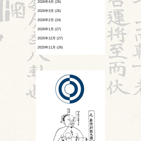
2026年4月 (26)
温病
2026.07.24
2026年3月 (26)
感覚の変化
漢字
2026年2月 (24)
2026.07.23
熱と治療
陰陽学説⑧
2026年1月 (27)
2025年12月 (27)
痺証
2026.07.22
頭が痛い②
2025年11月 (26)
相撲と東洋医学
2025年10月 (26)
2026.07.21
神
胎漏(たいろう)とは②
2025年9月 (25)
診察法
2026.07.20
Hospitalistとは①
運気学説
2026.07.18
婦人科㊷
鍼灸教育について
2026.07.17
風邪
苦手の理解
旧スタッフ
2026.07.16
陰陽学説⑦