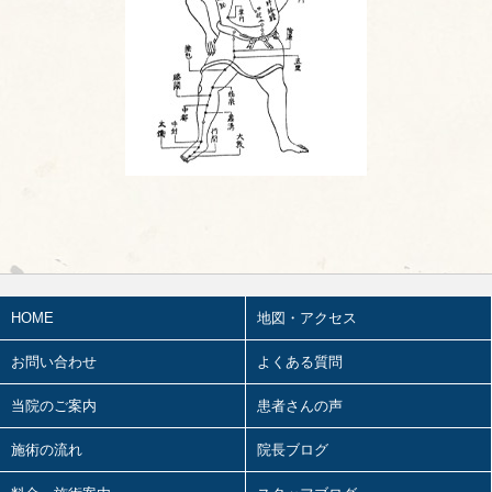
2026.07.15
頭が痛い①
2026.07.14
胎漏(たいろう)とは①
2026.07.13
鍼治療の臨床試験における標準化と柔
軟性を両立させるマニュアル⑬
2026.07.11
婦人科㊶
2026.07.10
2026前期試験
HOME
地図・アクセス
2026.07.09
陰陽学説⑥
お問い合わせ
よくある質問
2026.07.08
ワールドカップ
当院のご案内
患者さんの声
2026.07.07
施術の流れ
院長ブログ
妊娠心腹脹満(にんしんしんぷくちょう
まん)とは④