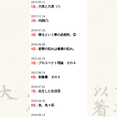
2013.09.12
1位 :
六気と六淫（7）
2013.11.14
2位 :
内因(7)
2016.07.20
3位 :
寝るという事の必然性。②
2016.06.08
4位 :
姿勢の乱れは健康の乱れ。
2012.02.10
5位 :
プロスペクト理論 その４
2012.08.24
6位 :
刺激量 その３
2016.07.02
7位 :
自立した生活③
2016.04.30
8位 :
色、色々④
2016.09.13