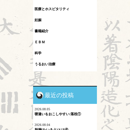
医療とホスピタリティ
妊娠
書籍紹介
ＥＢＭ
科学
うるおい治療
インフルエンザ
カレント
最近の投稿
シュタイナー教育
ネットワーク
2026.08.05
寝違いをおこしやすい:落枕①
プロスペクト理論
2026.08.04
胎漏(たいろう)とは④