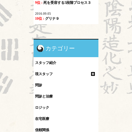
9位 :
死を受容する5段階プロセス３
2016.09.05
10位 :
グリナ９
カテゴリー
スタッフ紹介
現スタッフ
問診
問診と治療
ロジック
在宅医療
信頼関係