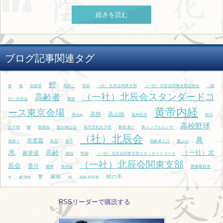
続きを読む
ブログ記事関連タグ
鯉
鼻
魂
魚腥草
馬刺し
骨折
（社）北辰会関東支部
（一社）北辰会関東支部定例会
（般
（一社）北辰会スタンダードコ
高齢者
社）北辰会
黄砂
黄帝内経
ース東京会場
高熱
高山病
馬Stay
鬼神思想
鮭の
高校野球
白子焼
鯛
髄膜炎
髪が伸びる
高円宮妃久子様
鯛茶漬け
鳥インフルエンザ
（社）北辰会
鼻
骨度篇
魂振り
鳥肌
黒子
高齢者人口
魔よけ
水
高齢
（一社）北
麻黄湯
黄疸
黙祷
（一社）北辰会関東支部スタンダードコース
（一社）北辰会関東支部
辰会
香川
麻痺
鬼神論
齋藤鳳観先
驚
麻疹
髪の毛
生
麻沸散
鯖
高齢者医療
RSSリーダーで購読する