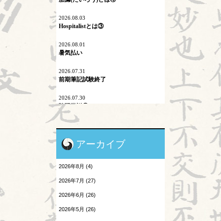
マイコプラズマ肺炎
2026.08.03
内因
Hospitalistとは③
六淫
2026.08.01
暑気払い
不内外因
2026.07.31
二十四節気
前期筆記試験終了
刺激量
2026.07.30
陰陽学説⑨
医学史
2026.07.29
原発問題
頭が痛い③
アーカイブ
地震酔い
2026.07.28
胎漏(たいろう)とは③
2026年8月 (4)
小児と鍼灸
2026.07.27
2026年7月 (27)
Hospitalistとは②
患者さんの言葉
2026年6月 (26)
2026.07.25
森のようちえん
2026年5月 (26)
酷暑