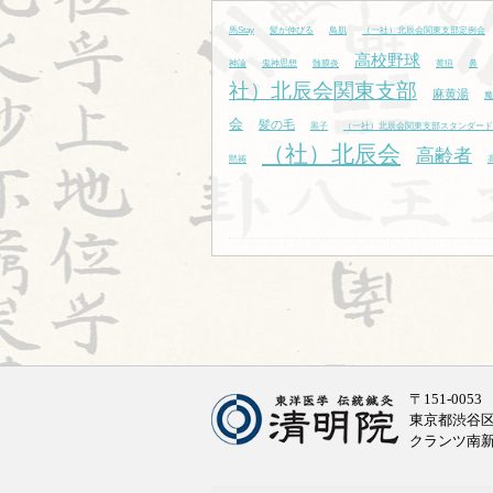
馬Stay
髪が伸びる
鳥肌
（一社）北辰会関東支部定例会
高校野球
神論
鬼神思想
髄膜炎
黄疸
鼻
社）北辰会関東支部
麻黄湯
魔
会
髪の毛
黒子
（一社）北辰会関東支部スタンダード
（社）北辰会
高齢者
黙祷
〒151-0053
東京都渋谷区代
クランツ南新