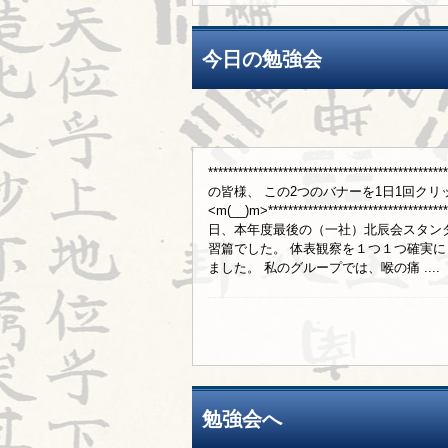
今日の勉強会
***********************************
の皆様、 この2つのバナーを1日1回ク
<m(__)m>*******************************
日、本年度最後の（一社）北辰会スタン
習篇でした。 体表観察を１つ１つ確実
ました。 私のグループでは、喉の痛 ....
勉強会へ