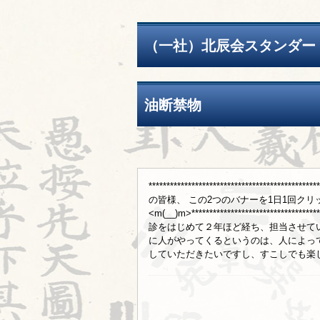
（一社）北辰会スタンダー
油断禁物
***********************************
の皆様、 この2つのバナーを1日1回ク
<m(__)m>*******************************
診をはじめて２年ほど経ち、担当させて
に人がやってくるというのは、人によっ
していただきたいですし、すこしでも楽しい時