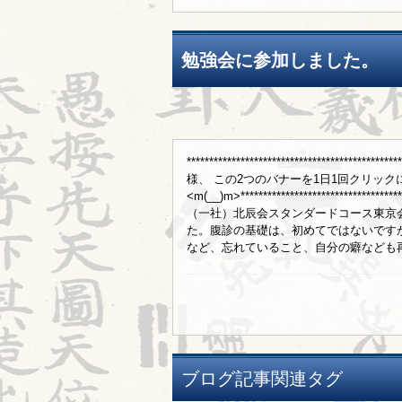
勉強会に参加しました。
************************************
様、 この2つのバナーを1日1回クリッ
<m(__)m>*******************************
（一社）北辰会スタンダードコース東京
た。腹診の基礎は、初めてではないです
など、忘れていること、自分の癖なども再
ブログ記事関連タグ