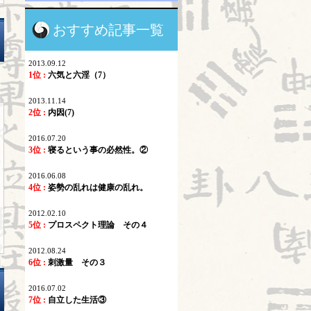
おすすめ記事一覧
2013.09.12
1位 :
六気と六淫（7）
2013.11.14
2位 :
内因(7)
2016.07.20
3位 :
寝るという事の必然性。②
2016.06.08
4位 :
姿勢の乱れは健康の乱れ。
2012.02.10
5位 :
プロスペクト理論 その４
2012.08.24
6位 :
刺激量 その３
2016.07.02
7位 :
自立した生活③