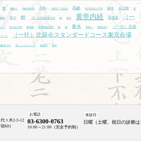
高齢
驚
高熱
麻疹
高山病
魂振り
高齢者医療
（般社）北辰会
高円宮妃久子様
鬼
黄帝内経
（一
鯉
香川
骨度篇
麻痺
（社）北辰会関東支部
鯛
黄砂
鼻水
（一社）北辰
よけ
鮭の白子焼
麻沸散
齋藤鳳観先生
鯖
魂
馬刺し
鯛茶漬け
（一社）北辰会スタンダードコース東京会場
コース
高齢者人口
鳥インフルエンザ
魚腥草
骨折
お電話
休診日
々木2-5-12
03-6300-0763
日曜（土曜、祝日の診療は
宿601
10:00～21:00（完全予約制）