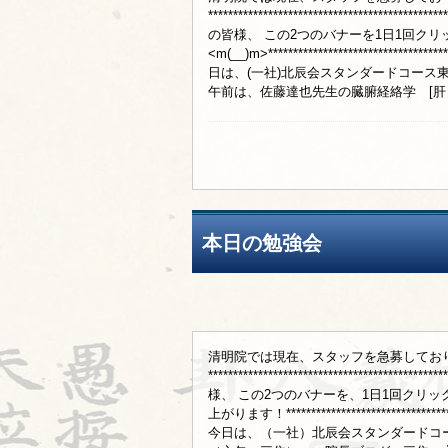
***********************************
の皆様、 この2つのバナーを1日1回ク
<m(__)m>*******************************
日は、(一社)北辰会スタンダードコース
午前は、佐藤達也先生の臓腑経絡学 [肝・胆]
本日の勉強会
清明院では現在、スタッフを急募してお
************************************
様、 この2つのバナーを、1日1回クリッ
上がります！********************************
今日は、（一社）北辰会スタンダードコ