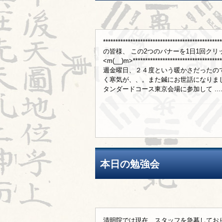
***********************************
の皆様、 この2つのバナーを1日1回ク
<m(__)m>*******************************
週金曜日、２４度という暖かさだったの
く寒気が、、。また鍼にお世話になりま
タンダードコース東京会場に参加して ...
本日の勉強会
清明院では現在、スタッフを急募してお