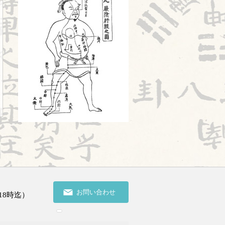
旧スタッフ
2026.07.16
陰陽学説⑦
2026.07.15
頭が痛い①
2026.07.14
胎漏(たいろう)とは①
2026.07.13
鍼治療の臨床試験における標準化と柔
軟性を両立させるマニュアル⑬
2026.07.11
婦人科㊶
2026.07.10
2026前期試験
2026.07.09
お問い合わせ
18時迄）
陰陽学説⑥
2026.07.08
ワールドカップ