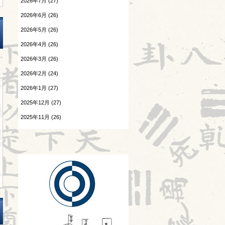
2026年7月 (27)
Hospitalistとは②
患者さんの言葉
2026年6月 (26)
2026.07.25
森のようちえん
2026年5月 (26)
酷暑
2026年4月 (26)
温病
2026.07.24
2026年3月 (26)
感覚の変化
漢字
2026年2月 (24)
2026.07.23
熱と治療
陰陽学説⑧
2026年1月 (27)
2025年12月 (27)
痺証
2026.07.22
頭が痛い②
2025年11月 (26)
相撲と東洋医学
2025年10月 (26)
2026.07.21
神
胎漏(たいろう)とは②
2025年9月 (25)
診察法
2026.07.20
Hospitalistとは①
運気学説
2026.07.18
婦人科㊷
鍼灸教育について
2026.07.17
風邪
苦手の理解