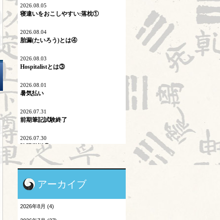
ネットワーク
2026.08.05
寝違いをおこしやすい:落枕①
プロスペクト理論
2026.08.04
胎漏(たいろう)とは④
マイコプラズマ肺炎
2026.08.03
内因
Hospitalistとは③
六淫
2026.08.01
暑気払い
不内外因
2026.07.31
二十四節気
前期筆記試験終了
刺激量
2026.07.30
陰陽学説⑨
医学史
2026.07.29
原発問題
頭が痛い③
アーカイブ
地震酔い
2026.07.28
胎漏(たいろう)とは③
2026年8月 (4)
小児と鍼灸
2026.07.27