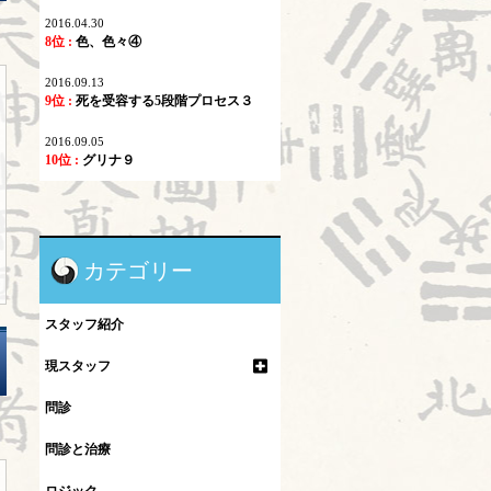
2016.04.30
8位 :
色、色々④
2016.09.13
9位 :
死を受容する5段階プロセス３
2016.09.05
10位 :
グリナ９
カテゴリー
スタッフ紹介
現スタッフ
問診
問診と治療