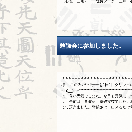
（心包・三焦） 院長ブログ 三焦 心包歴
勉強会に参加しました。
************************************
様、 この2つのバナーを1日1回クリッ
<m(__)m>*******************************
は、良い天気でしたね。今日も元気に（
は、午前は、背候診 基礎実技でした。
えて頂きました。背候診は、出来るだけ素