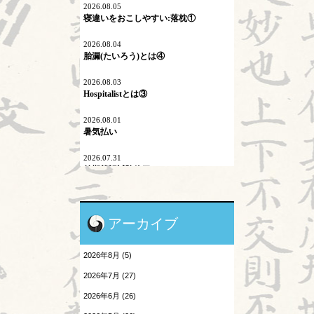
2026.08.05
寝違いをおこしやすい:落枕①
マイコプラズマ肺炎
2026.08.04
内因
胎漏(たいろう)とは④
六淫
2026.08.03
Hospitalistとは③
不内外因
2026.08.01
二十四節気
暑気払い
刺激量
2026.07.31
前期筆記試験終了
医学史
2026.07.30
原発問題
陰陽学説⑨
アーカイブ
地震酔い
2026.07.29
頭が痛い③
2026年8月 (5)
小児と鍼灸
2026.07.28
2026年7月 (27)
胎漏(たいろう)とは③
患者さんの言葉
2026年6月 (26)
2026.07.27
森のようちえん