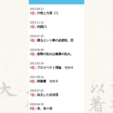
2013.09.12
1位 :
六気と六淫（7）
2013.11.14
2位 :
内因(7)
2016.07.20
3位 :
寝るという事の必然性。②
2016.06.08
4位 :
姿勢の乱れは健康の乱れ。
2012.02.10
5位 :
プロスペクト理論 その４
2012.08.24
6位 :
刺激量 その３
2016.07.02
7位 :
自立した生活③
2016.04.30
8位 :
色、色々④