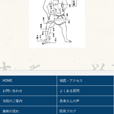
2026.07.16
陰陽学説⑦
2026.07.15
頭が痛い①
2026.07.14
胎漏(たいろう)とは①
2026.07.13
鍼治療の臨床試験における標準化と柔
軟性を両立させるマニュアル⑬
2026.07.11
婦人科㊶
HOME
地図・アクセス
2026.07.10
2026前期試験
お問い合わせ
よくある質問
2026.07.09
陰陽学説⑥
当院のご案内
患者さんの声
2026.07.08
施術の流れ
院長ブログ
ワールドカップ