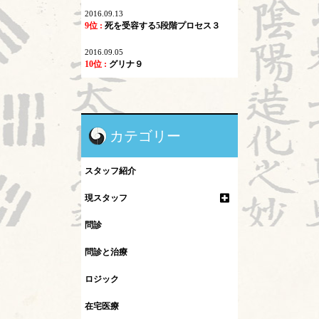
2016.09.13
9位 :
死を受容する5段階プロセス３
2016.09.05
10位 :
グリナ９
カテゴリー
スタッフ紹介
現スタッフ
問診
問診と治療
ロジック
在宅医療