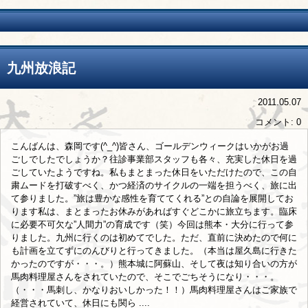
九州放浪記
2011.05.07
コメント: 0
こんばんは、森岡です(^_^)皆さん、ゴールデンウィークはいかがお過
ごしでしたでしょうか？往診事業部スタッフも各々、充実した休日を過
ごしていたようですね。私もまとまった休日をいただけたので、この自
粛ムードを打破すべく、かつ経済のサイクルの一端を担うべく、旅に出
て参りました。”旅は豊かな感性を育ててくれる”との自論を展開してお
ります私は、まとまったお休みがあればすぐどこかに旅立ちます。臨床
に必要不可欠な”人間力”の育成です（笑）今回は熊本・大分に行って参
りました。九州に行くのは初めてでした。ただ、直前に決めたので何に
も計画を立てずにのんびりと行ってきました。（本当は屋久島に行きた
かったのですが・・・。）熊本城に阿蘇山、そして夜は知り合いの方が
馬肉料理屋さんをされていたので、そこでごちそうになり・・・。
（・・・馬刺し、かなりおいしかった！！）馬肉料理屋さんはご家族で
経営されていて、休日にも関ら ....