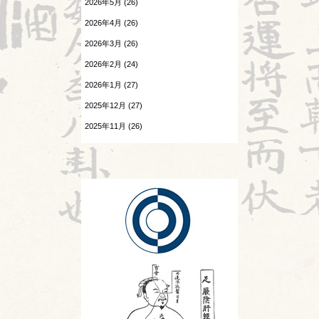
2026年5月 (26)
Hospitalistとは②
2026年4月 (26)
温病
2026.07.25
2026年3月 (26)
酷暑
漢字
2026年2月 (24)
2026.07.24
熱と治療
感覚の変化
2026年1月 (27)
2025年12月 (27)
痺証
2026.07.23
陰陽学説⑧
2025年11月 (26)
相撲と東洋医学
2025年10月 (26)
2026.07.22
神
頭が痛い②
2025年9月 (25)
診察法
2026.07.21
胎漏(たいろう)とは②
運気学説
2026.07.20
Hospitalistとは①
鍼灸教育について
2026.07.18
風邪
婦人科㊷
旧スタッフ
2026.07.17
苦手の理解