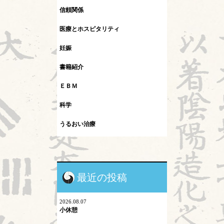
信頼関係
医療とホスピタリティ
妊娠
書籍紹介
ＥＢＭ
科学
うるおい治療
インフルエンザ
カレント
最近の投稿
シュタイナー教育
ネットワーク
2026.08.07
小休憩
プロスペクト理論