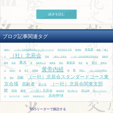
続きを読む
ブログ記事関連タグ
骨度篇
魂振り
（一社）北辰会関東支部スタンダードコース
高円宮妃久子様
麻沸散
麻痺
魔よ
（社）北辰会
け
黙祷
（般社）北辰会
（一社）北辰会関東支部定例会
高齢者
鼻水
麻黄湯
香川
医療
鳥肌
鼻
高齢者人口
髄膜炎
黄疸
骨折
鯖
鯛茶漬
黄帝内経
驚
け
馬Stay
魂
黒子
鬼神論
鯛
馬刺し
（社）北辰会関東支
（一社）北辰会スタンダードコース東
高齢
部
黄砂
京会場
（一社）北辰会関東支部
高齢者
髪の毛
鯉
（一社）北辰会
高熱
麻疹
高山病
鬼神思想
髪が伸びる
鳥インフルエン
高校野球
ザ
鮭の白子焼
魚腥草
齋藤鳳観先生
RSSリーダーで購読する