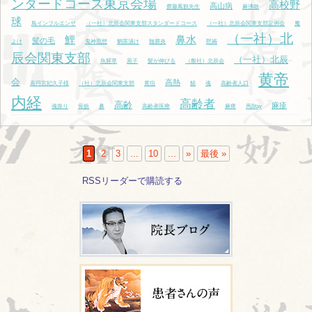
ンダードコース東京会場
高校野
高山病
齋藤鳳観先生
麻沸散
球
鳥インフルエンザ
（一社）北辰会関東支部スタンダードコース
（一社）北辰会関東支部定例会
魔
（一社）北
鯉
鼻水
髪の毛
よけ
鬼神思想
鯛茶漬け
髄膜炎
黙祷
辰会関東支部
（一社）北辰
魚腥草
黒子
髪が伸びる
（般社）北辰会
黄帝
会
高熱
高円宮妃久子様
（社）北辰会関東支部
黄疸
鯖
魂
高齢者人口
内経
高齢者
高齢
麻疹
魂振り
骨折
鼻
高齢者医療
麻痺
馬Stay
（社）北辰会
驚
骨度篇
鯛
鳥肌
1
2
3
...
10
...
»
最後 »
RSSリーダーで購読する