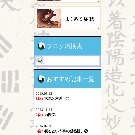
ブログ内検索
おすすめ記事一覧
2013.09.12
1位 :
六気と六淫（7）
2013.11.14
2位 :
内因(7)
2016.07.20
3位 :
寝るという事の必然性。②