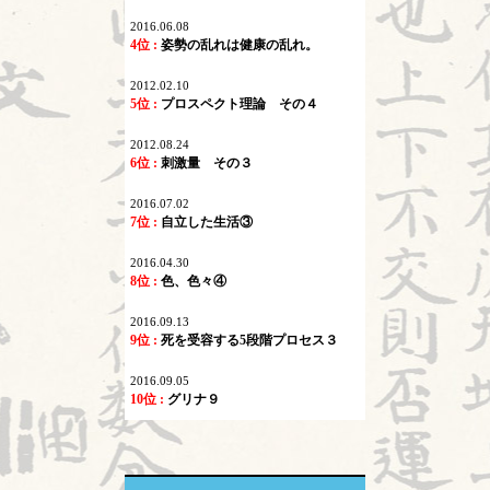
2016.06.08
4位 :
姿勢の乱れは健康の乱れ。
2012.02.10
5位 :
プロスペクト理論 その４
2012.08.24
6位 :
刺激量 その３
2016.07.02
7位 :
自立した生活③
2016.04.30
8位 :
色、色々④
2016.09.13
9位 :
死を受容する5段階プロセス３
2016.09.05
10位 :
グリナ９