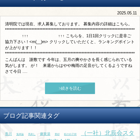
2025.05.11
清明院では現在、求人募集しております。 募集内容の詳細はこちら。
**************************************************************************************
↑↑↑ ↑↑↑ こちらを、1日1回クリックに是非ご
協力下さい！<m(__)m> クリックしていただくと、ランキングポイント
が上がります！！
**************************************************************************************
こんばんは 謝敷です 今年は、五月の爽やかさを長く感じられている
気がします。 が！ 来週からはやや梅雨の足音がしてくるようですね
さて今日 ....
>続きを読む
ブログ記事関連タグ
（一社）北辰会スタ
香川
麻黄湯
鬼神論
馬刺し
黄砂
鮭の白子焼