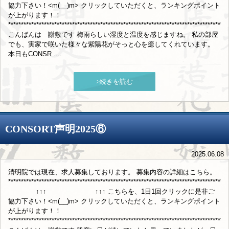
協力下さい！<m(__)m> クリックしていただくと、ランキングポイント
が上がります！！
**************************************************************************************
こんばんは 謝敷です 梅雨らしい湿度と温度を感じますね。 私の部屋
でも、実家で咲いた様々な紫陽花がそっと心を癒してくれています。
本日もCONSR ....
>続きを読む
CONSORT声明2025⑥
2025.06.08
清明院では現在、求人募集しております。 募集内容の詳細はこちら。
**************************************************************************************
↑↑↑ ↑↑↑ こちらを、1日1回クリックに是非ご
協力下さい！<m(__)m> クリックしていただくと、ランキングポイント
が上がります！！
**************************************************************************************