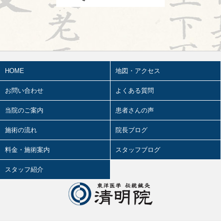
2026.07.13
鍼治療の臨床試験における標準化と柔
軟性を両立させるマニュアル⑬
2026.07.11
婦人科㊶
HOME
地図・アクセス
2026.07.10
2026前期試験
お問い合わせ
よくある質問
2026.07.09
陰陽学説⑥
当院のご案内
患者さんの声
2026.07.08
施術の流れ
院長ブログ
ワールドカップ
料金・施術案内
スタッフブログ
2026.07.07
妊娠心腹脹満(にんしんしんぷくちょう
スタッフ紹介
まん)とは④
2026.07.06
鍼治療の臨床試験における標準化と柔
軟性を両立させるマニュアル⑫