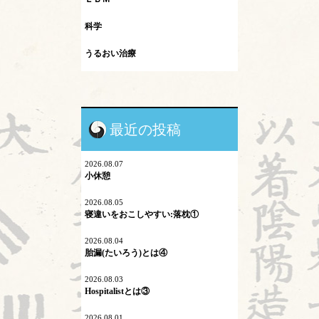
科学
うるおい治療
インフルエンザ
カレント
最近の投稿
シュタイナー教育
ネットワーク
2026.08.07
小休憩
プロスペクト理論
2026.08.05
寝違いをおこしやすい:落枕①
マイコプラズマ肺炎
2026.08.04
内因
胎漏(たいろう)とは④
六淫
2026.08.03
Hospitalistとは③
不内外因
2026.08.01