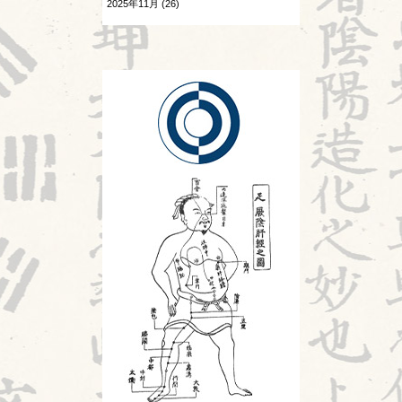
2025年11月 (26)
相撲と東洋医学
2025年10月 (26)
2026.07.22
神
頭が痛い②
2025年9月 (25)
診察法
2026.07.21
胎漏(たいろう)とは②
運気学説
2026.07.20
Hospitalistとは①
鍼灸教育について
2026.07.18
風邪
婦人科㊷
旧スタッフ
2026.07.17
苦手の理解
2026.07.16
陰陽学説⑦
2026.07.15
頭が痛い①
2026.07.14
胎漏(たいろう)とは①