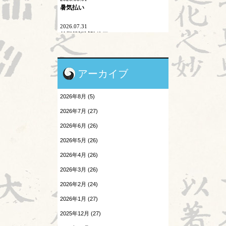
二十四節気
暑気払い
刺激量
2026.07.31
前期筆記試験終了
医学史
2026.07.30
原発問題
陰陽学説⑨
アーカイブ
地震酔い
2026.07.29
頭が痛い③
2026年8月 (5)
小児と鍼灸
2026.07.28
2026年7月 (27)
胎漏(たいろう)とは③
患者さんの言葉
2026年6月 (26)
2026.07.27
森のようちえん
2026年5月 (26)
Hospitalistとは②
2026年4月 (26)
温病
2026.07.25
2026年3月 (26)
酷暑
漢字
2026年2月 (24)
2026.07.24
熱と治療
感覚の変化
2026年1月 (27)
2025年12月 (27)
痺証
2026.07.23
陰陽学説⑧