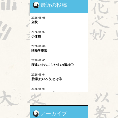
最近の投稿
シュタイナー教育
ネットワーク
2026.08.08
立秋
プロスペクト理論
2026.08.07
小休憩
マイコプラズマ肺炎
2026.08.06
内因
陰陽学説⑨
六淫
2026.08.05
寝違いをおこしやすい:落枕①
不内外因
2026.08.04
二十四節気
胎漏(たいろう)とは④
刺激量
2026.08.03
Hospitalistとは③
医学史
2026.08.01
原発問題
暑気払い
アーカイブ
地震酔い
2026.07.31