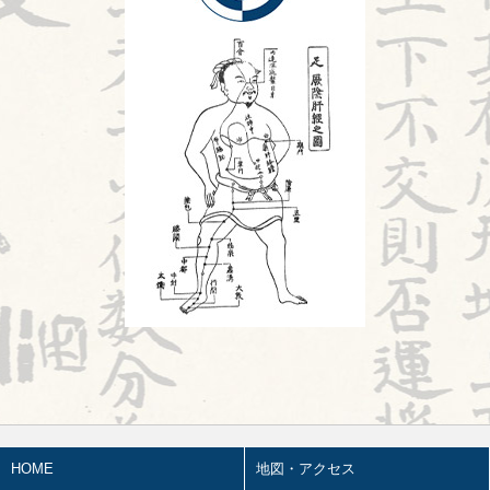
鍼灸教育について
2026.07.21
風邪
胎漏(たいろう)とは②
旧スタッフ
2026.07.20
Hospitalistとは①
2026.07.18
婦人科㊷
2026.07.17
苦手の理解
2026.07.16
陰陽学説⑦
2026.07.15
頭が痛い①
2026.07.14
胎漏(たいろう)とは①
2026.07.13
HOME
地図・アクセス
鍼治療の臨床試験における標準化と柔