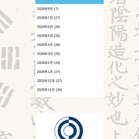
前期筆記試験終了
2026年8月 (7)
小児と鍼灸
2026.07.30
2026年7月 (27)
陰陽学説⑨
患者さんの言葉
2026年6月 (26)
2026.07.29
森のようちえん
2026年5月 (26)
頭が痛い③
2026年4月 (26)
温病
2026.07.28
2026年3月 (26)
胎漏(たいろう)とは③
漢字
2026年2月 (24)
2026.07.27
熱と治療
Hospitalistとは②
2026年1月 (27)
2025年12月 (27)
痺証
2026.07.25
酷暑
2025年11月 (26)
相撲と東洋医学
2025年10月 (26)
2026.07.24
神
感覚の変化
2025年9月 (25)
診察法
2026.07.23
陰陽学説⑧
運気学説
2026.07.22
頭が痛い②