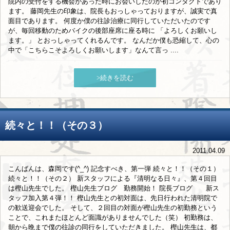
院内の受付をする機会があった時にお会いしたのが初コンタクトであり
ます。 藤岡先生の印象は、院長もおっしゃっておりますが、誠実で真
面目であります。 何度か僕の往診治療に同行していただいたのです
が、毎回移動のためバイクの後部座席に座る時に 「よろしくお願いし
ます。」 とおっしゃってくれるんです。 なんだか僕も恐縮して、心の
中で「こちらこそよろしくお願いします」なんて言っ ....
>続きを読む
続々と！！（その３）
2011.04.09
こんばんは、森岡です(^_^) 記念すべき、第一弾 続々と！！（その１）
続々と！！（その２） 新スタッフによる『清明なる日々』、第４回目
は樫山先生でした。 樫山先生ブログ 勤務開始！ 院長ブログ 新ス
タッフ加入第４弾！！ 樫山先生との初対面は、先日行われた清明院で
の歓送迎会でした。 そして、２回目の対面が樫山先生の初勤務という
ことで、これまたほとんど面識がありませんでした（笑） 初勤務は、
朝から晩まで僕の往診の同行をしていただきました。 樫山先生は、都