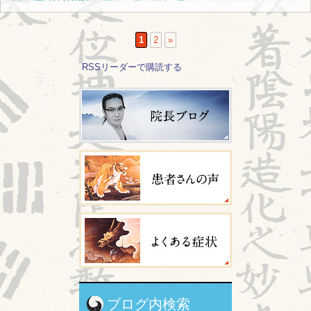
驚
鳥肌
魂振り
（般社）北辰会
1
2
»
RSSリーダーで購読する
ブログ内検索