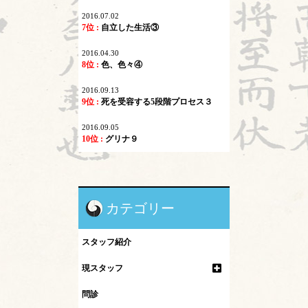
2016.07.02
7位 :
自立した生活③
2016.04.30
8位 :
色、色々④
2016.09.13
9位 :
死を受容する5段階プロセス３
2016.09.05
10位 :
グリナ９
カテゴリー
スタッフ紹介
現スタッフ
問診