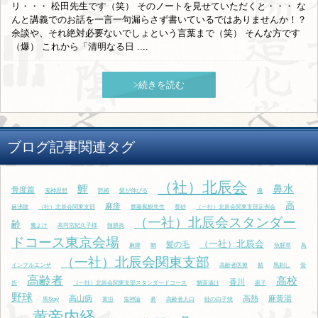
リ・・・ 松田先生です（笑） そのノートを見せていただくと・・・ な
んと講義でのお話を一言一句漏らさず書いているではありませんか！？
余談や、それ絶対必要ないでしょという言葉まで（笑） そんな方です
（爆） これから「清明なる日 ....
>続きを読む
ブログ記事関連タグ
（社）北辰会
鯉
鼻水
骨度篇
鬼神思想
黙祷
髪が伸びる
魂
高
麻疹
麻沸散
（社）北辰会関東支部
齋藤鳳観先生
黄砂
（一社）北辰会関東支部定例会
（一社）北辰会スタンダー
齢
魔よけ
高円宮妃久子様
髄膜炎
ドコース東京会場
（一社）北辰会
髪の毛
麻痺
鯛
魚腥草
鳥
（一社）北辰会関東支部
インフルエンザ
高齢者医療
鯖
馬刺し
骨
高齢者
高校
香川
折
（一社）北辰会関東支部スタンダードコース
鯛茶漬け
黒子
野球
高山病
高熱
麻黄湯
馬Stay
黄疸
鬼神論
鼻
高齢者人口
鮭の白子焼
黄帝内経