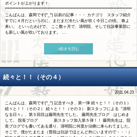
ポイントが上がります！
**************************************************************************************
こんばんは、森岡です(^_^) 以前の記事・・・ カテゴリ スタッフ紹介
すでに４月だというのに、まだまだ冷たい風が吹く今日この頃。 春よ
来い。 といったわけで、 ここ数ヶ月で、清明院、そして往診事業部に
も新しい風が吹いております。 ....
>続きを読む
続々と！！（その４）
2011.04.23
こんばんは、森岡です(^_^) 記念すべき、第一弾 続々と！！（その１）
続々と！！（その２） 続々と！！（その３） 新スタッフによる『清明
なる日々』、第５回目は藤岡先生でした。 藤岡先生ブログ はじめま
して。 院長ブログ 新スタッフ加入第５弾！！ 藤岡先生は、院
長ブログでも書いてある通り、清明院に何度か治療に来られてました。
そこで、僕がたまたま（普段は往診でほとんど外にいますので・・・）