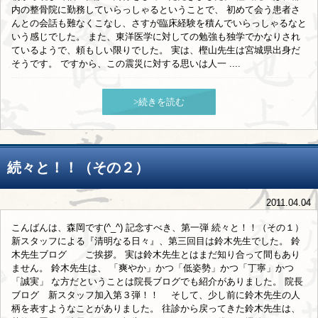
内の整骨院に勤務していらっしゃるということで、 初めて会う患者さ
んとの会話も難なくこなし、さすが臨床経験を積んでいらっしゃるなと
いう感じでした。 また、東洋医学に対しての勉強も独学でかなりされ
ているようで、頼もしい限りでした。 実は、樫山先生は宮城県出身だ
そうです。 ですから、この震災に対する思いは人一 ....
>続きを読む
続々と！！（その２）
2011.04.04
こんばんは、森岡です(^_^) 記念すべき、第一弾 続々と！！（その１）
新スタッフによる『清明なる日々』、第三回目は鈴木先生でした。 鈴
木先生ブログ ご挨拶。 実は鈴木先生とはまだ知り合って間もあり
ません。 鈴木先生は、 「爽やか」かつ「低姿勢」かつ「丁寧」かつ
「誠実」 な方だということは院長ブログでも紹介がありました。 院長
ブログ 新スタッフ加入第３弾！！ そして、少し前に鈴木先生の人
柄を表すようなことがありました。 往診から戻ってきた鈴木先生は、