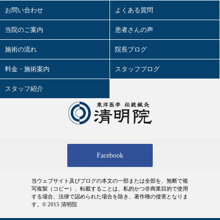
軟性を両立させるマニュアル⑬
お問い合わせ
よくある質問
2026.07.11
婦人科㊶
当院のご案内
患者さんの声
2026.07.10
施術の流れ
院長ブログ
2026前期試験
料金・施術案内
スタッフブログ
2026.07.09
陰陽学説⑥
スタッフ紹介
2026.07.08
ワールドカップ
2026.07.07
妊娠心腹脹満(にんしんしんぷくちょう
まん)とは④
Facebook
2026.07.06
鍼治療の臨床試験における標準化と柔
軟性を両立させるマニュアル⑫
当ウェブサイト及びブログの本文の一部または全部を、無断で複
写複製（コピー）、転載することは、私的かつ非商業目的で使用
2026.07.04
する場合、法律で認められた場合を除き、著作権の侵害となりま
婦人科㊵
す。© 2015 清明院