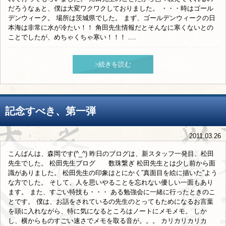
だろうなぁと、僕は大変ワクワクしておりました。 ・・・時はゴール
デンウィーク。 場所は茨城県でした。 まず、ゴールデンウィークの日
本海は非常に水が冷たい！！ 角田先生情報だとそんなに寒くないとの
ことでしたが、めちゃくちゃ寒い！！！ ....
>続きを読む
記念すべき、第一弾
2011.03.26
こんばんは、森岡です(^_^) 昨日のブログは、新スタッフ一発目、松田
先生でした。 松田先生ブログ 数珠繋ぎ 松田先生とは少し前から面
識がありました。 松田先生の印象はとにかく”真面目を絵に描いた”よう
な方でした。 そして、人を思いやることを忘れない優しい一面もあり
ます。 また、すごい特技も・・・ ある勉強会に一緒に行ったときのこ
とです。 僕は、お話をされているの先生のとってもためになるお言葉
を頭に入れながら、特に気になるところはノートにメモメモ。 しか
し、横からものすごい速さでメモを取る音が。。。 カリカリカリカ