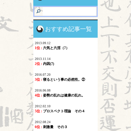
おすすめ記事一覧
2013.09.12
1位 :
六気と六淫（7）
2013.11.14
2位 :
内因(7)
2016.07.20
3位 :
寝るという事の必然性。②
2016.06.08
4位 :
姿勢の乱れは健康の乱れ。
2012.02.10
5位 :
プロスペクト理論 その４
2012.08.24
6位 :
刺激量 その３