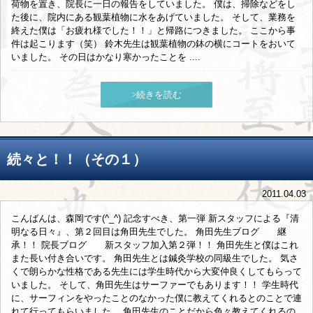
荷物を置き、院長に一日の報告をしていました。 僕は、掃除などをし
た後に、院内にある観葉植物に水をあげていました。 そして、業務を
終えた僕は「お疲れ様でした！！」と帰路につきました。 ここから事
件は起こります（笑） 鈴木先生は観葉植物の鉢の横にコートをおいて
いました。 その日はかなり寒かったことを ....
>続きを読む
続々と！！（その１）
2011.04.03
こんばんは、森岡です(^_^) 記念すべき、第一弾 新スタッフによる『清
明なる日々』、第２回目は角田先生でした。 角田先生ブログ 継
承！！ 院長ブログ 新スタッフ加入第２弾！！ 角田先生と僕はこれ
また長い付き合いです。 角田先生とは鍼灸学校の同級生でした。 気さ
くで朗らかな性格である先生には学生時代から大変仲良くしてもらって
いました。 そして、角田先生はサーファーでもあります！！ 学生時代
に、サーフィンをやったことのなかった僕に教えてくれるとのことで連
れて行ってもらいました。 角田先生のことだから色々教えてくれるの