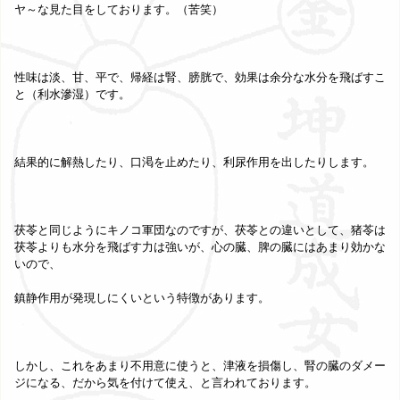
ヤ～な見た目をしております。（苦笑）
性味は淡、甘、平で、帰経は腎、膀胱で、効果は余分な水分を飛ばすこ
と（利水滲湿）です。
結果的に解熱したり、口渇を止めたり、利尿作用を出したりします。
茯苓と同じようにキノコ軍団なのですが、茯苓との違いとして、猪苓は
茯苓よりも水分を飛ばす力は強いが、心の臓、脾の臓にはあまり効かな
いので、
鎮静作用が発現しにくいという特徴があります。
しかし、これをあまり不用意に使うと、津液を損傷し、腎の臓のダメー
ジになる、だから気を付けて使え、と言われております。