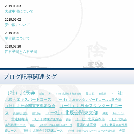
2019.03.03
大建中湯について
2019.03.02
安中散について
2019.03.01
平胃散について
2019.02.28
四君子湯と六君子湯
ブログ記事関連タグ
（社）北辰会
（一社）
鼻出血
齲齒
鼻
（社）北辰会本部定例会
鼻流涕
北辰会エキスパートコース
（一社）北辰会スタンダードコース大阪会場
（一社）北辰会スタンダードコー
（社）北辰会関東支部定例会
（一社）北辰会関東支部
ス
鼻衄
黄疸病脉証治
黒田源次
鼻がムズム
黄連解毒湯
（一社）北辰会本部
（社）日本東洋医学会
（社）北辰会
ズ
黄砂
黄帝内経霊枢
本部臨床コース
（社）北辰会本部基
麻酔
（般社）北辰会本部基礎コース
礎コース
（般社）北辰会本部臨床コース
鼻塞
（一社）北辰会エキスパートコース大阪会場