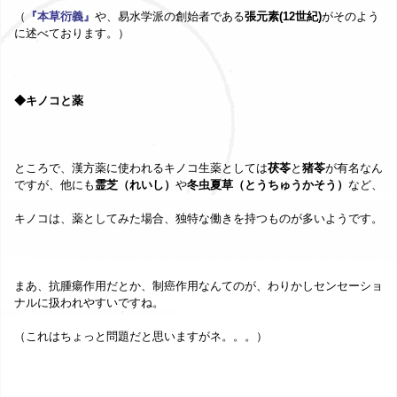
（
『本草衍義』
や、易水学派の創始者である
張元素(12世紀)
がそのよう
に述べております。）
◆キノコと薬
ところで、漢方薬に使われるキノコ生薬としては
茯苓
と
猪苓
が有名なん
ですが、他にも
霊芝（れいし）
や
冬虫夏草（とうちゅうかそう）
など、
キノコは、薬としてみた場合、独特な働きを持つものが多いようです。
まあ、抗腫瘍作用だとか、制癌作用なんてのが、わりかしセンセーショ
ナルに扱われやすいですね。
（これはちょっと問題だと思いますがネ。。。）