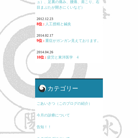
ュ）、足裏の痛み、腰痛、肩こり、右
目まぶたが開きにくいなど）
2012.12.23
8位 :
人工授精と鍼灸
2014.02.17
9位 :
重症がガンガン見えております。
2014.04.26
10位 :
疲労と東洋医学 4
カテゴリー
ごあいさつ（このブログの紹介）
今月の診療について
告知！！