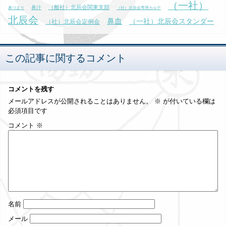
（一社）
（般社）北辰会関東支部
鼻汁
鼻づまり
（社）北辰会専用カルテ
北辰会
鼻血
（一社）北辰会スタンダー
（社）北辰会定例会
（社）北辰会
ドコース東京会場
黄疸
（般社）北辰会
鼻水
黄泉の犬
関東支部
（一社）北辰会本部臨床コース
鼻閉
（一社）日本東洋医学
この記事に関するコメント
黄帝内経
会
鼻痒
麻木
黄竜湯
黄帝内経素問
黄庭
龍
コメントを残す
メールアドレスが公開されることはありません。
※
が付いている欄は
必須項目です
コメント
※
名前
メール