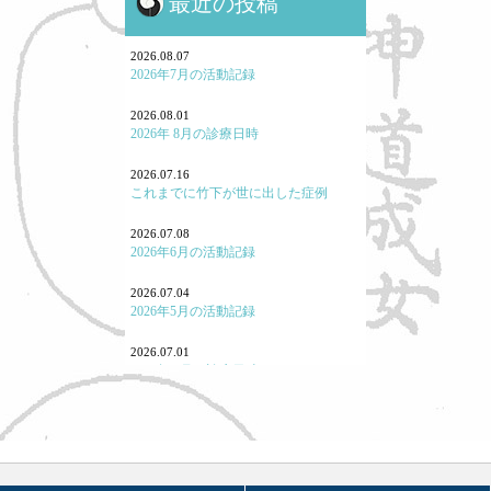
最近の投稿
鍼灸と保険・業界のお話
鍼灸学校、鍼灸学生に関して
2026.08.07
2026年7月の活動記録
勉強会参加報告！
2026.08.01
2026年 8月の診療日時
よくある病気・症状
2026.07.16
養生
これまでに竹下が世に出した症例
七情（感情と東洋医学）
2026.07.08
2026年6月の活動記録
「怒り方」の大事
2026.07.04
｢泣く｣とはどういうことか
2026年5月の活動記録
「痛み」について
2026.07.01
2026年 7月の診療日時
東洋医学あれこれ
2026.06.03
宗教と東洋医学
2026年 6月の診療日時
重症・難病と東洋医学
2026.05.07
2026年4月の活動記録