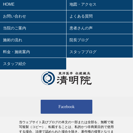
HOME
地図・アクセス
カゼと東洋医学
2026.05.02
2026年3月の活動記録
お問い合わせ
よくある質問
タバコと東洋医学
2026.05.01
当院のご案内
オカルトと東洋医学
患者さんの声
2026年 5月の診療日時
婦人科疾患と東洋医学
施術の流れ
院長ブログ
2026.03.28
4.12（日）、講演やります！！
小児科疾患と東洋医学
料金・施術案内
スタッフブログ
2026.03.27
精神科疾患と東洋医学
スタッフ紹介
2026年 4月の診療日時
花粉症と東洋医学
2026.03.24
2026年2月の活動記録
疲労と東洋医学
2026.02.27
肩こりと東洋医学
2026年 3月の診療日時
Facebook
腰痛と東洋医学
2026.02.18
2026年1月の活動記録
浮腫（むくみ）と東洋医学
当ウェブサイト及びブログの本文の一部または全部を、無断で複
2026.02.01
写複製（コピー）、転載することは、私的かつ非商業目的で使用
2026年 2月の診療日時
季節・天候と東洋医学
する場合、法律で認められた場合を除き、著作権の侵害となりま