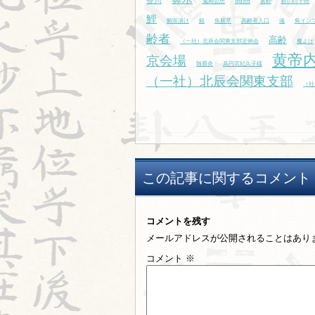
香川
高熱
鬼神思想
黄砂
鮭の白子焼
鯉
鯛茶漬け
鯖
魚腥草
高齢者人口
魂
鳥イン
齢者
高齢
（一社）北辰会関東支部定例会
魔よけ
黄帝
京会場
髄膜炎
高円宮妃久子様
（一社）北辰会関東支部
（社
この記事に関するコメント
コメントを残す
メールアドレスが公開されることはあり
コメント
※