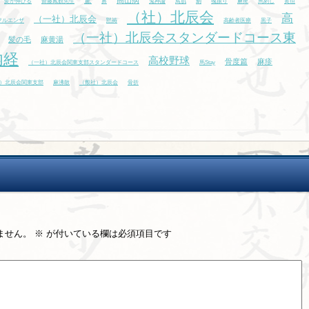
驚
高山病
髪が伸びる
齋藤鳳観先生
鼻
鬼神論
鳥肌
鯛
魂振り
麻痺
馬刺し
黄疸
（社）北辰会
高
（一社）北辰会
フルエンザ
黙祷
高齢者医療
黒子
（一社）北辰会スタンダードコース東
髪の毛
麻黄湯
内経
高校野球
骨度篇
麻疹
（一社）北辰会関東支部スタンダードコース
馬Stay
）北辰会関東支部
麻沸散
（般社）北辰会
骨折
ません。
※
が付いている欄は必須項目です