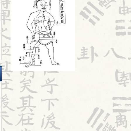
旧スタッフ
2026.07.20
Hospitalistとは①
2026.07.18
婦人科㊷
2026.07.17
苦手の理解
2026.07.16
陰陽学説⑦
2026.07.15
頭が痛い①
2026.07.14
胎漏(たいろう)とは①
2026.07.13
鍼治療の臨床試験における標準化と柔
軟性を両立させるマニュアル⑬
2026.07.11
婦人科㊶