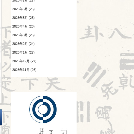
2026年7月 (27)
陰陽学説⑨
患者さんの言葉
2026年6月 (26)
2026.07.29
森のようちえん
2026年5月 (26)
頭が痛い③
2026年4月 (26)
温病
2026.07.28
2026年3月 (26)
胎漏(たいろう)とは③
漢字
2026年2月 (24)
2026.07.27
熱と治療
Hospitalistとは②
2026年1月 (27)
2025年12月 (27)
痺証
2026.07.25
酷暑
2025年11月 (26)
相撲と東洋医学
2025年10月 (26)
2026.07.24
神
感覚の変化
2025年9月 (25)
診察法
2026.07.23
陰陽学説⑧
運気学説
2026.07.22
頭が痛い②
鍼灸教育について
2026.07.21
風邪
胎漏(たいろう)とは②