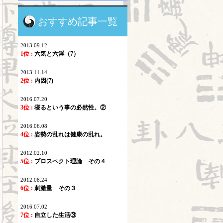
おすすめ記事一覧
2013.09.12
1位 :
六気と六淫（7）
2013.11.14
2位 :
内因(7)
2016.07.20
3位 :
寝るという事の必然性。②
2016.06.08
4位 :
姿勢の乱れは健康の乱れ。
2012.02.10
5位 :
プロスペクト理論 その４
2012.08.24
6位 :
刺激量 その３
2016.07.02
7位 :
自立した生活③