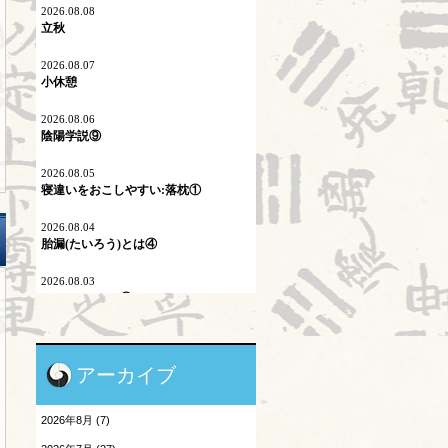
ネットワーク
2026.08.08
立秋
プロスペクト理論
2026.08.07
小休憩
マイコプラズマ肺炎
2026.08.06
内因
陰陽学説⑨
六淫
2026.08.05
寝違いをおこしやすい:落枕①
不内外因
2026.08.04
二十四節気
胎漏(たいろう)とは④
刺激量
2026.08.03
Hospitalistとは③
医学史
2026.08.01
原発問題
暑気払い
アーカイブ
地震酔い
2026.07.31
前期筆記試験終了
2026年8月 (7)
小児と鍼灸
2026.07.30