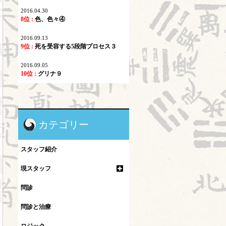
2016.04.30
8位 :
色、色々④
2016.09.13
9位 :
死を受容する5段階プロセス３
2016.09.05
10位 :
グリナ９
カテゴリー
スタッフ紹介
現スタッフ
問診
問診と治療