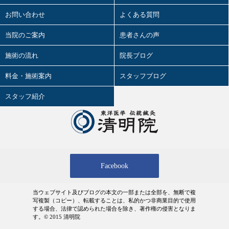
軟性を両立させるマニュアル⑬
お問い合わせ
よくある質問
2026.07.11
婦人科㊶
当院のご案内
患者さんの声
2026.07.10
施術の流れ
院長ブログ
2026前期試験
料金・施術案内
スタッフブログ
2026.07.09
陰陽学説⑥
スタッフ紹介
2026.07.08
ワールドカップ
2026.07.07
妊娠心腹脹満(にんしんしんぷくちょう
まん)とは④
Facebook
2026.07.06
鍼治療の臨床試験における標準化と柔
軟性を両立させるマニュアル⑫
当ウェブサイト及びブログの本文の一部または全部を、無断で複
写複製（コピー）、転載することは、私的かつ非商業目的で使用
2026.07.04
する場合、法律で認められた場合を除き、著作権の侵害となりま
婦人科㊵
す。© 2015 清明院