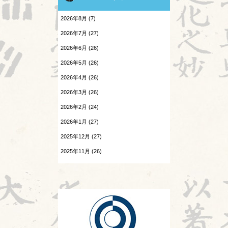
地震酔い
2026.07.31
前期筆記試験終了
2026年8月 (7)
小児と鍼灸
2026.07.30
2026年7月 (27)
陰陽学説⑨
患者さんの言葉
2026年6月 (26)
2026.07.29
森のようちえん
2026年5月 (26)
頭が痛い③
2026年4月 (26)
温病
2026.07.28
2026年3月 (26)
胎漏(たいろう)とは③
漢字
2026年2月 (24)
2026.07.27
熱と治療
Hospitalistとは②
2026年1月 (27)
2025年12月 (27)
痺証
2026.07.25
酷暑
2025年11月 (26)
相撲と東洋医学
2025年10月 (26)
2026.07.24
神
感覚の変化
2025年9月 (25)
診察法
2026.07.23
陰陽学説⑧
運気学説
2026.07.22