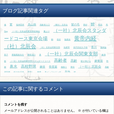
ブログ記事関連タグ
鯉
驚
高山病
髪の毛
魂
鬼神思想
高齢者人口
（般社）北辰会
黄砂
鳥肌
馬
（一社）北辰会スタンダ
Stay
（一社）北辰会関東支部定例会
魔よけ
黄帝内経
ードコース東京会場
鯛
骨折
髄膜炎
（社）北辰会
香川
（社）北辰会関東支部
魚腥草
高円宮妃久子様
鬼神論
（一社）北辰会関東支部
黒子
齋藤鳳観先生
鯛茶漬け
鼻
麻沸
高齢者
高齢
麻黄湯
散
（一社）北辰会関東支部スタンダードコース
髪が伸びる
黙
鼻水
高校野球
（一社）北辰会
麻疹
骨度篇
祷
魂振り
黄疸
高齢
高熱
者医療
鮭の白子焼
馬刺し
麻痺
鳥インフルエンザ
鯖
この記事に関するコメント
コメントを残す
メールアドレスが公開されることはありません。
※
が付いている欄は