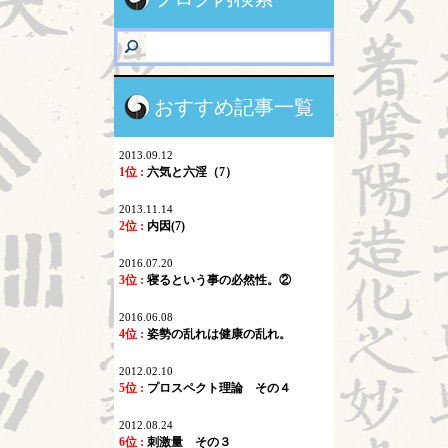
おすすめ記事一覧
2013.09.12
1位 :
六気と六淫（7）
2013.11.14
2位 :
内因(7)
2016.07.20
3位 :
寝るという事の必然性。②
2016.06.08
4位 :
姿勢の乱れは健康の乱れ。
2012.02.10
5位 :
プロスペクト理論 その４
2012.08.24
6位 :
刺激量 その３