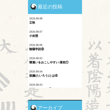
最近の投稿
シュタイナー教育
ネットワーク
2026.08.08
立秋
プロスペクト理論
2026.08.07
小休憩
マイコプラズマ肺炎
2026.08.06
内因
陰陽学説⑨
六淫
2026.08.05
寝違いをおこしやすい:落枕①
不内外因
2026.08.04
二十四節気
胎漏(たいろう)とは④
刺激量
2026.08.03
Hospitalistとは③
医学史
2026.08.01
原発問題
暑気払い
アーカイブ