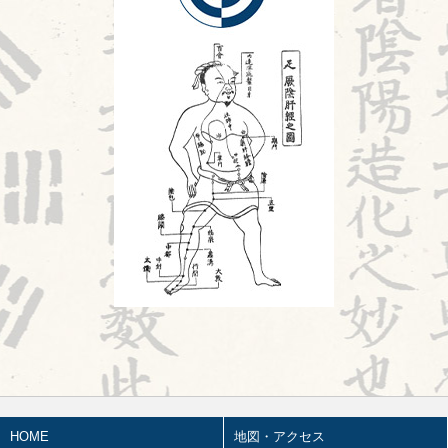
頭が痛い②
鍼灸教育について
2026.07.21
風邪
胎漏(たいろう)とは②
旧スタッフ
2026.07.20
Hospitalistとは①
2026.07.18
婦人科㊷
2026.07.17
苦手の理解
2026.07.16
陰陽学説⑦
2026.07.15
頭が痛い①
2026.07.14
胎漏(たいろう)とは①
2026.07.13
HOME
地図・アクセス
鍼治療の臨床試験における標準化と柔