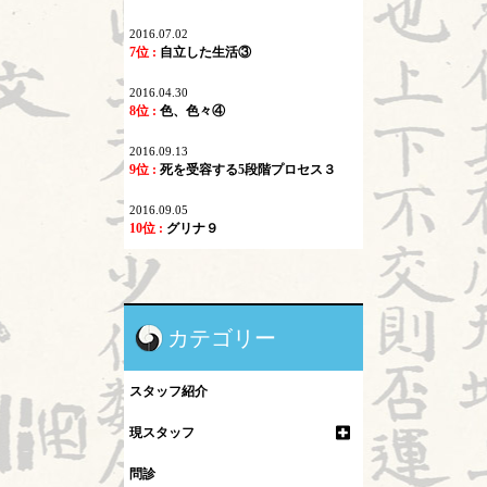
2016.07.02
7位 :
自立した生活③
2016.04.30
8位 :
色、色々④
2016.09.13
9位 :
死を受容する5段階プロセス３
2016.09.05
10位 :
グリナ９
カテゴリー
スタッフ紹介
現スタッフ
問診