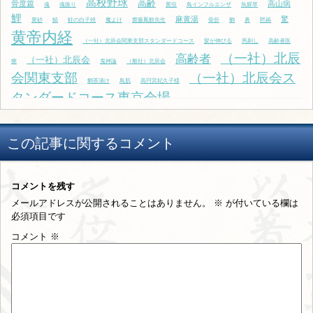
高校野球
高齢
骨度篇
高山病
魂
魂振り
黄疸
鳥インフルエンザ
魚腥草
鯉
麻黄湯
驚
黄砂
鯖
鮭の白子焼
魔よけ
齋藤鳳観先生
骨折
鯛
鼻
黙祷
黄帝内経
（一社）北辰会関東支部スタンダードコース
髪が伸びる
馬刺し
高齢者医
（一社）北辰
高齢者
（一社）北辰会
療
鬼神論
（般社）北辰会
会関東支部
（一社）北辰会ス
鯛茶漬け
鳥肌
高円宮妃久子様
タンダードコース東京会場
この記事に関するコメント
コメントを残す
メールアドレスが公開されることはありません。
※
が付いている欄は
必須項目です
コメント
※