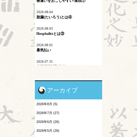
寝違いをおこしやすい:落枕①
マイコプラズマ肺炎
2026.08.04
内因
胎漏(たいろう)とは④
六淫
2026.08.03
Hospitalistとは③
不内外因
2026.08.01
二十四節気
暑気払い
刺激量
2026.07.31
前期筆記試験終了
医学史
2026.07.30
原発問題
陰陽学説⑨
アーカイブ
地震酔い
2026.07.29
頭が痛い③
2026年8月 (5)
小児と鍼灸
2026.07.28
2026年7月 (27)
胎漏(たいろう)とは③
患者さんの言葉
2026年6月 (26)
2026.07.27
森のようちえん
2026年5月 (26)
Hospitalistとは②