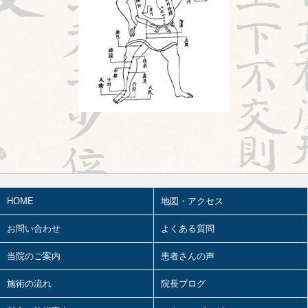
2026.07.16
陰陽学説⑦
2026.07.15
頭が痛い①
2026.07.14
胎漏(たいろう)とは①
2026.07.13
鍼治療の臨床試験における標準化と柔
軟性を両立させるマニュアル⑬
2026.07.11
婦人科㊶
HOME
地図・アクセス
2026.07.10
2026前期試験
お問い合わせ
よくある質問
2026.07.09
陰陽学説⑥
当院のご案内
患者さんの声
2026.07.08
施術の流れ
院長ブログ
ワールドカップ