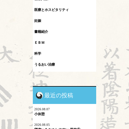
医療とホスピタリティ
妊娠
書籍紹介
ＥＢＭ
科学
うるおい治療
インフルエンザ
カレント
最近の投稿
シュタイナー教育
ネットワーク
2026.08.07
小休憩
プロスペクト理論
2026.08.05