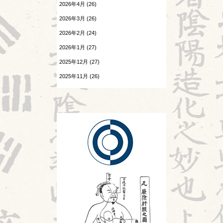
2026年4月 (26)
温病
2026.07.25
2026年3月 (26)
酷暑
漢字
2026年2月 (24)
2026.07.24
熱と治療
感覚の変化
2026年1月 (27)
2025年12月 (27)
痺証
2026.07.23
陰陽学説⑧
2025年11月 (26)
相撲と東洋医学
2025年10月 (26)
2026.07.22
神
頭が痛い②
2025年9月 (25)
診察法
2026.07.21
胎漏(たいろう)とは②
運気学説
2026.07.20
Hospitalistとは①
鍼灸教育について
2026.07.18
風邪
婦人科㊷
旧スタッフ
2026.07.17
苦手の理解