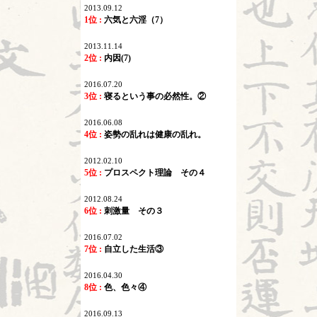
2013.09.12
1位 :
六気と六淫（7）
2013.11.14
2位 :
内因(7)
2016.07.20
3位 :
寝るという事の必然性。②
2016.06.08
4位 :
姿勢の乱れは健康の乱れ。
2012.02.10
5位 :
プロスペクト理論 その４
2012.08.24
6位 :
刺激量 その３
2016.07.02
7位 :
自立した生活③
2016.04.30
8位 :
色、色々④
2016.09.13