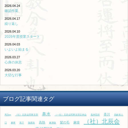
2026.04.24
確認作業
2026.04.17
繰り返し
2026.04.10
2026年度授業スタート
2026.04.03
いよいよ始まる
2026.03.27
心身の休息
2026.03.20
大切な行事
ブログ記事関連タグ
鼻水
香川
馬Stay
（社）北辰会関東支部
（一社）北辰会関東支部定例会
鬼神思想
高齢者人
（社）北辰会
高熱
髪の毛
麻疹
口
麻痺
黒子
髄膜炎
麻沸散