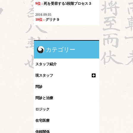
9位 :
死を受容する5段階プロセス３
2016.09.05
10位 :
グリナ９
カテゴリー
スタッフ紹介
現スタッフ
問診
問診と治療
ロジック
在宅医療
信頼関係