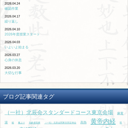
2026.04.24
確認作業
2026.04.17
繰り返し
2026.04.10
2026年度授業スタート
2026.04.03
いよいよ始まる
2026.03.27
心身の休息
2026.03.20
大切な行事
ブログ記事関連タグ
（一社）北辰会スタンダードコース東京会場
麻黄
黄帝内経
湯
高熱
鯖
魔よけ
高齢者医療
（一社）北辰会関東支部定例会
黙