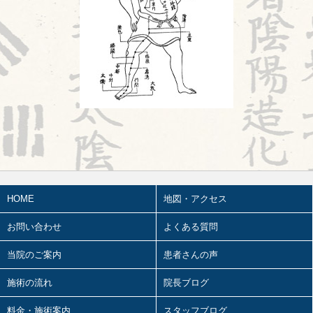
陰陽学説⑦
2026.07.15
頭が痛い①
2026.07.14
胎漏(たいろう)とは①
2026.07.13
鍼治療の臨床試験における標準化と柔
軟性を両立させるマニュアル⑬
2026.07.11
婦人科㊶
HOME
地図・アクセス
2026.07.10
2026前期試験
お問い合わせ
よくある質問
2026.07.09
陰陽学説⑥
当院のご案内
患者さんの声
2026.07.08
施術の流れ
院長ブログ
ワールドカップ
料金・施術案内
スタッフブログ