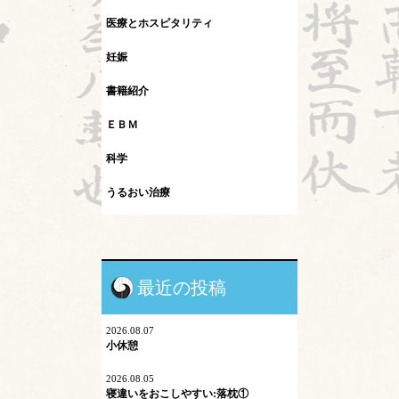
医療とホスピタリティ
妊娠
書籍紹介
ＥＢＭ
科学
うるおい治療
インフルエンザ
カレント
最近の投稿
シュタイナー教育
ネットワーク
2026.08.07
小休憩
プロスペクト理論
2026.08.05
寝違いをおこしやすい:落枕①
マイコプラズマ肺炎