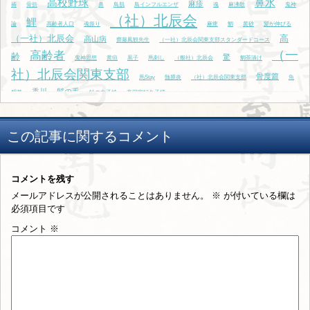
高校野球
鼻水
麻疹
祷
骨折
鼻
鳥肌
鳥インフルエンザ
魂
麻沸散
鬼神
（社）北辰会
鯉
論
高齢者人口
魂振り
麻痺
鯛
黄砂
髪が伸びる
（一社）北辰会
高
高山病
齋藤鳳観先生
（一社）北辰会関東支部スタンダードコース
（一
高齢者
齢
驚
鬼神思想
黄疸
黒子
馬刺し
（般社）北辰会
鯛茶漬け
社）北辰会関東支部
骨度篇
馬Stay
髄膜炎
（社）北辰会関東支部
魚
香川
髪の毛
腥草
鮭の白子焼
高円宮妃久子様
この記事に関するコメント
コメントを残す
メールアドレスが公開されることはありません。
※
が付いている欄は
必須項目です
コメント
※