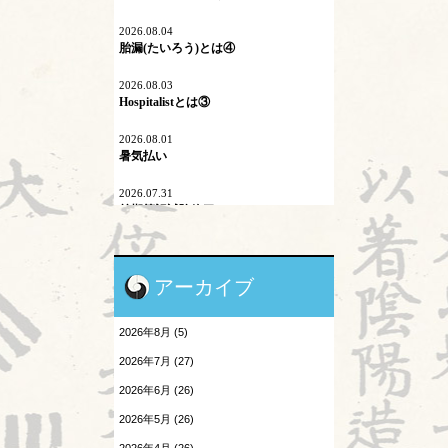
2026.08.04
内因
胎漏(たいろう)とは④
六淫
2026.08.03
Hospitalistとは③
不内外因
2026.08.01
二十四節気
暑気払い
刺激量
2026.07.31
前期筆記試験終了
医学史
2026.07.30
原発問題
陰陽学説⑨
アーカイブ
地震酔い
2026.07.29
頭が痛い③
2026年8月 (5)
小児と鍼灸
2026.07.28
2026年7月 (27)
胎漏(たいろう)とは③
患者さんの言葉
2026年6月 (26)
2026.07.27
森のようちえん
2026年5月 (26)
Hospitalistとは②