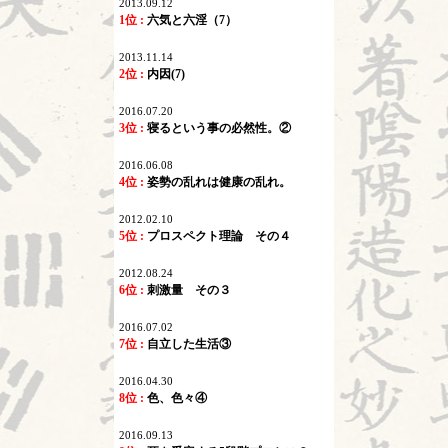
2013.09.12
1位 :
六気と六淫（7）
2013.11.14
2位 :
内因(7)
2016.07.20
3位 :
寝るという事の必然性。②
2016.06.08
4位 :
姿勢の乱れは健康の乱れ。
2012.02.10
5位 :
プロスペクト理論 その４
2012.08.24
6位 :
刺激量 その３
2016.07.02
7位 :
自立した生活③
2016.04.30
8位 :
色、色々④
2016.09.13