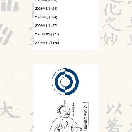
2026年4月 (26)
温病
2026.07.25
2026年3月 (26)
酷暑
漢字
2026年2月 (24)
2026.07.24
熱と治療
感覚の変化
2026年1月 (27)
2025年12月 (27)
痺証
2026.07.23
陰陽学説⑧
2025年11月 (26)
相撲と東洋医学
2025年10月 (26)
2026.07.22
神
頭が痛い②
2025年9月 (25)
診察法
2026.07.21
胎漏(たいろう)とは②
運気学説
2026.07.20
Hospitalistとは①
鍼灸教育について
2026.07.18
風邪
婦人科㊷
旧スタッフ
2026.07.17
苦手の理解
2026.07.16