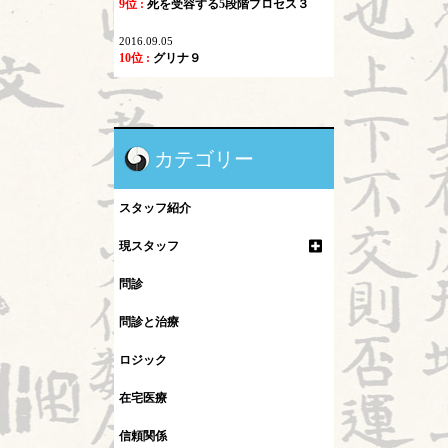
9位 :
死を受容する5段階プロセス３
2016.09.05
10位 :
グリナ９
カテゴリー
スタッフ紹介
現スタッフ
問診
問診と治療
ロジック
在宅医療
信頼関係