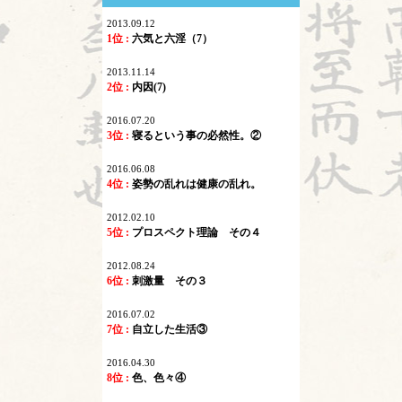
2013.09.12
1位 :
六気と六淫（7）
2013.11.14
2位 :
内因(7)
2016.07.20
3位 :
寝るという事の必然性。②
2016.06.08
4位 :
姿勢の乱れは健康の乱れ。
2012.02.10
5位 :
プロスペクト理論 その４
2012.08.24
6位 :
刺激量 その３
2016.07.02
7位 :
自立した生活③
2016.04.30
8位 :
色、色々④