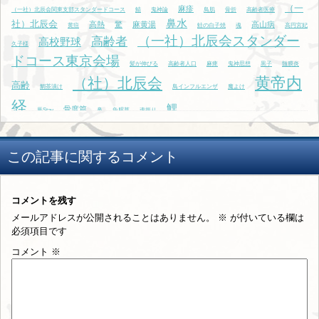
（一
麻疹
（一社）北辰会関東支部スタンダードコース
鯖
鬼神論
鳥肌
骨折
高齢者医療
鼻水
社）北辰会
高熱
驚
麻黄湯
高山病
黄疸
鮭の白子焼
魂
高円宮妃
（一社）北辰会スタンダー
高齢者
高校野球
久子様
ドコース東京会場
髪が伸びる
高齢者人口
麻痺
鬼神思想
黒子
髄膜炎
黄帝内
（社）北辰会
高齢
鯛茶漬け
鳥インフルエンザ
魔よけ
経
鯉
骨度篇
馬Stay
鼻
魚腥草
魂振り
この記事に関するコメント
コメントを残す
メールアドレスが公開されることはありません。
※
が付いている欄は
必須項目です
コメント
※