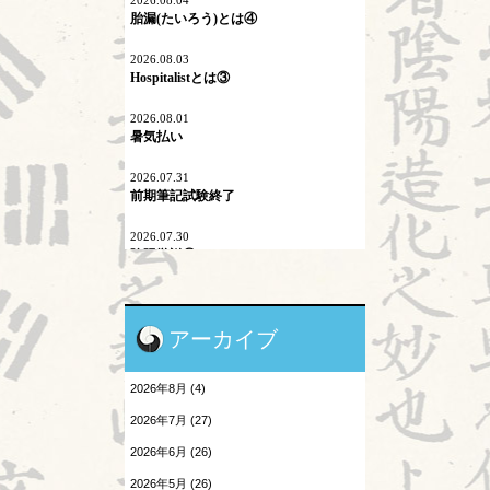
2026.08.04
胎漏(たいろう)とは④
マイコプラズマ肺炎
2026.08.03
内因
Hospitalistとは③
六淫
2026.08.01
暑気払い
不内外因
2026.07.31
二十四節気
前期筆記試験終了
刺激量
2026.07.30
陰陽学説⑨
医学史
2026.07.29
原発問題
頭が痛い③
アーカイブ
地震酔い
2026.07.28
胎漏(たいろう)とは③
2026年8月 (4)
小児と鍼灸
2026.07.27
2026年7月 (27)
Hospitalistとは②
患者さんの言葉
2026年6月 (26)
2026.07.25
森のようちえん
2026年5月 (26)