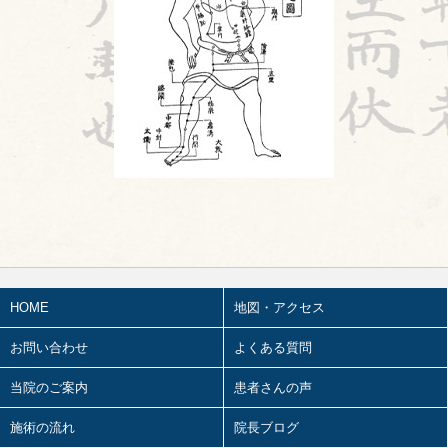
2026.07.15
頭が痛い①
2026.07.14
胎漏(たいろう)とは①
2026.07.13
鍼治療の臨床試験における標準化と柔
軟性を両立させるマニュアル⑬
2026.07.11
婦人科㊶
2026.07.10
2026前期試験
HOME
地図・アクセス
2026.07.09
陰陽学説⑥
お問い合わせ
よくある質問
2026.07.08
ワールドカップ
当院のご案内
患者さんの声
2026.07.07
施術の流れ
院長ブログ
妊娠心腹脹満(にんしんしんぷくちょう