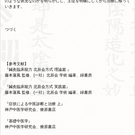
のような状況なのかを明らかにし、
主従を明確にしてから治療に移って
いきます。
つづく
【参考文献】
『鍼灸臨床能力 北辰会方式 理論篇 』
藤本蓮風 監修、(一社）北辰会 学術 編著、緑書房
『鍼灸臨床能力 北辰会方式 実践篇』
藤本蓮風 監修、(一社）北辰会 学術 編著、緑書房
『症状による中医診断と治療 上』
神戸中医学研究会、燎原書店
『基礎中医学』
神戸中医学研究会、燎原書店