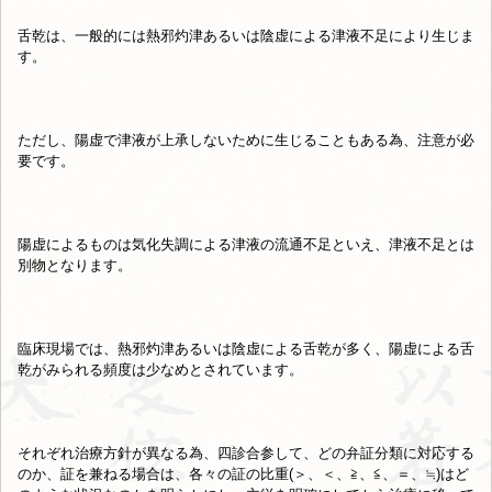
舌乾は、
一般的には熱邪灼津あるいは陰虚による津液不足により生じま
す。
ただし、陽虚で津液が上承しないために生じることもある為、
注意が必
要です。
陽虚によるものは気化失調による津液の流通不足といえ、
津液不足とは
別物となります。
臨床現場では、熱邪灼津あるいは陰虚による舌乾が多く、
陽虚による舌
乾がみられる頻度は少なめとされています。
それぞれ治療方針が異なる為、四診合参して、
どの弁証分類に対応する
のか、証を兼ねる場合は、
各々の証の比重(＞、＜、≧、≦、＝、≒)
はど