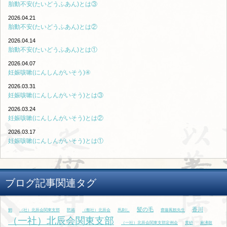
胎動不安(たいどうふあん)とは③
2026.04.21
胎動不安(たいどうふあん)とは②
2026.04.14
胎動不安(たいどうふあん)とは①
2026.04.07
妊娠咳嗽(にんしんがいそう)④
2026.03.31
妊娠咳嗽(にんしんがいそう)とは③
2026.03.24
妊娠咳嗽(にんしんがいそう)とは②
2026.03.17
妊娠咳嗽(にんしんがいそう)とは①
ブログ記事関連タグ
髪の毛
香川
鯛
（社）北辰会関東支部
黙祷
（般社）北辰会
馬刺し
齋藤鳳観先生
（一社）北辰会関東支部
（一社）北辰会関東支部定例会
黄砂
麻沸散