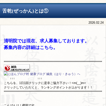
舌乾(ぜっかん)とは①
2026.02.24
清明院では現在、求人募集しております。
募集内容の詳細は
こちら
。
**************************************************************************************
↑↑↑ ↑↑↑
こちらを、1日1回クリックに是非ご協力下さい！<m(__)m>
クリックしていただくと、ランキングポイントが上がります！！
**************************************************************************************
こんばんは！樫部です。