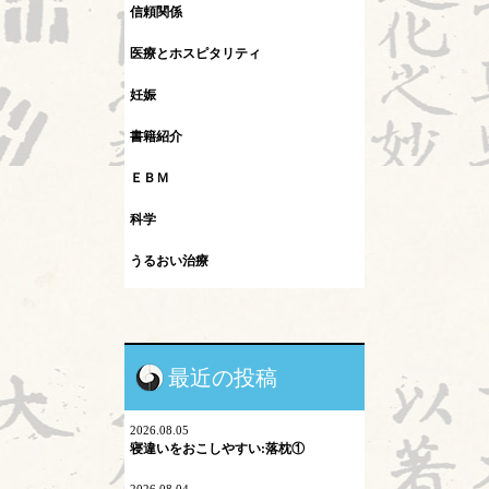
信頼関係
医療とホスピタリティ
妊娠
書籍紹介
ＥＢＭ
科学
うるおい治療
インフルエンザ
カレント
最近の投稿
シュタイナー教育
ネットワーク
2026.08.05
寝違いをおこしやすい:落枕①
プロスペクト理論