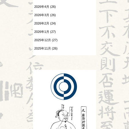
酷暑
2026年4月 (26)
温病
2026.07.24
2026年3月 (26)
感覚の変化
漢字
2026年2月 (24)
2026.07.23
熱と治療
陰陽学説⑧
2026年1月 (27)
2025年12月 (27)
痺証
2026.07.22
頭が痛い②
2025年11月 (26)
相撲と東洋医学
2025年10月 (26)
2026.07.21
神
胎漏(たいろう)とは②
2025年9月 (25)
診察法
2026.07.20
Hospitalistとは①
運気学説
2026.07.18
婦人科㊷
鍼灸教育について
2026.07.17
風邪
苦手の理解
旧スタッフ
2026.07.16
陰陽学説⑦