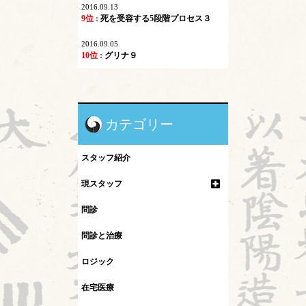
2016.09.13
9位 :
死を受容する5段階プロセス３
2016.09.05
10位 :
グリナ９
カテゴリー
スタッフ紹介
現スタッフ
問診
問診と治療
ロジック
在宅医療