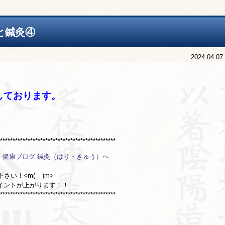
と鍼灸④
2024.04.07
しております。
***********************************************
い！<m(__)m>
イントが上がります！！
***********************************************