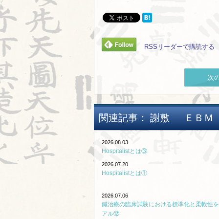
RSSリーダーで購読する
次
関連記事：
謝敷
ＥＢＭ
2026.08.03
Hospitalistとは③
2026.07.20
Hospitalistとは①
2026.07.06
鍼治療の臨床試験における標準化と柔軟性を
アル⑫