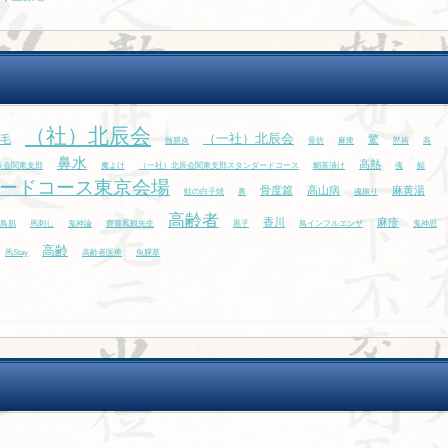
（社）北辰会
（一社）北辰会
毛
驚
髄膜炎
骨折
麻痺
黙祷
高
鼻水
高熱
辰会関東支部
魔よけ
（一社）北辰会関東支部スタンダードコース
鯛茶漬け
魂
鯖
ードコース東京会場
骨度篇
高山病
麻黄湯
鮭の白子焼
鼻
魂振り
高齢者
香川
麻疹
鳥肌
馬刺し
鬼神論
齋藤鳳観先生
黒子
鳥インフルエンザ
鬼神思
高齢
馬Stay
高齢者医療
魚腥草