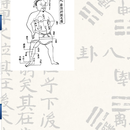
旧スタッフ
2026.07.17
苦手の理解
2026.07.16
陰陽学説⑦
2026.07.15
頭が痛い①
2026.07.14
胎漏(たいろう)とは①
2026.07.13
鍼治療の臨床試験における標準化と柔
軟性を両立させるマニュアル⑬
2026.07.11
婦人科㊶
2026.07.10
2026前期試験
2026.07.09
陰陽学説⑥