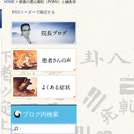
HOME
>
術後の悪心嘔吐（PONV）と鍼灸④
RSSリーダーで購読する
ブログ内検索