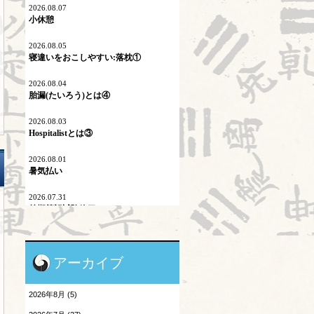
ネットワーク
2026.08.07
小休憩
プロスペクト理論
2026.08.05
寝違いをおこしやすい:落枕①
マイコプラズマ肺炎
2026.08.04
内因
胎漏(たいろう)とは④
六淫
2026.08.03
Hospitalistとは③
不内外因
2026.08.01
二十四節気
暑気払い
刺激量
2026.07.31
前期筆記試験終了
医学史
2026.07.30
原発問題
陰陽学説⑨
アーカイブ
地震酔い
2026.07.29
頭が痛い③
2026年8月 (5)
小児と鍼灸
2026.07.28