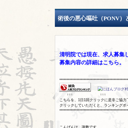
術後の悪心嘔吐（PONV）
清明院では現在、求人募集
募集内容の詳細は
こちら
。
***********************************************
↑↑↑ ↑↑↑
こちらを、1日1回クリックに是非ご協力下さ
クリックしていただくと、ランキングポ
***********************************************
こんばんは 謝敷です