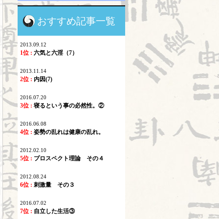
おすすめ記事一覧
2013.09.12
1位 :
六気と六淫（7）
2013.11.14
2位 :
内因(7)
2016.07.20
3位 :
寝るという事の必然性。②
2016.06.08
4位 :
姿勢の乱れは健康の乱れ。
2012.02.10
5位 :
プロスペクト理論 その４
2012.08.24
6位 :
刺激量 その３
2016.07.02
7位 :
自立した生活③