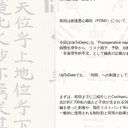
前回は術後悪心嘔吐（PONV）について、
今回はUpToDateにも「Postoperative n
病態生理学から、リスク因子、予防、治
「非薬理学的手法」として鍼灸の記載が
UpToDateでも、「内関」への刺激と
まずは、前回までにご紹介したCochran
合計約7,700名の成人と子供が含まれる
鍼を使った刺激や、指圧リストバンド等
一般的に使用される制吐剤と同等の効果