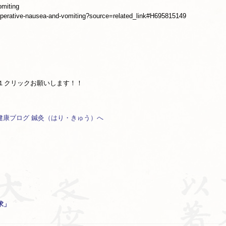
miting
operative-nausea-and-vomiting?source=related_link#H695815149
１クリックお願いします！！
求」