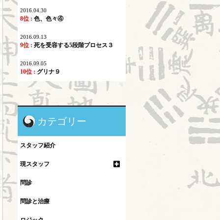
2016.04.30
8位 :
色、色々④
2016.09.13
9位 :
死を受容する5段階プロセス３
2016.09.05
10位 :
グリナ９
カテゴリー
スタッフ紹介
現スタッフ
問診
問診と治療