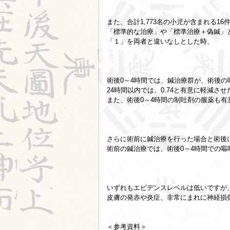
また、合計1,773名の小児が含まれる
「標準的な治療」や「標準治療＋偽鍼」
「１」を両者と違いなしとした時、
術後0～4時間では、鍼治療群が、術後の嘔
24時間以内では、0.74と有意に軽減さ
また、術後0～4時間の制吐剤の服薬も有
さらに術前に鍼治療を行った場合と術後
術前の鍼治療では、術後0～4時間での嘔
いずれもエビデンスレベルは低いですが
皮膚の発赤や炎症、非常にまれに神経損
＜参考資料＞