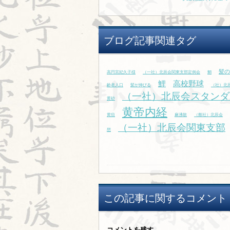
ブログ記事関連タグ
髪の
高円宮妃久子様
（一社）北辰会関東支部定例会
鯛
鯉
高校野球
齢者人口
髪が伸びる
（社）北
（一社）北辰会スタンダ
黄砂
黄帝内経
黄疸
麻沸散
（般社）北辰会
（一社）北辰会関東支部
想
この記事に関するコメント
コメントを残す