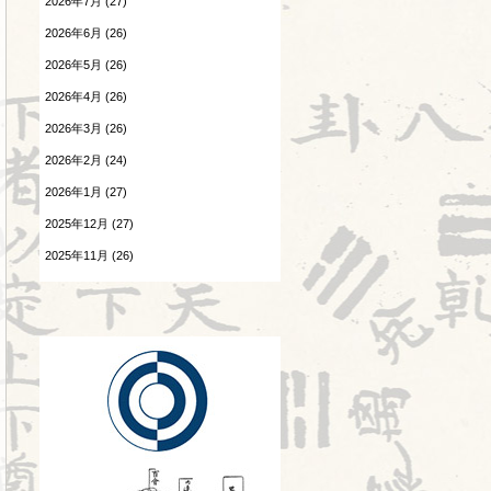
2026年7月 (27)
胎漏(たいろう)とは③
患者さんの言葉
2026年6月 (26)
2026.07.27
森のようちえん
2026年5月 (26)
Hospitalistとは②
2026年4月 (26)
温病
2026.07.25
2026年3月 (26)
酷暑
漢字
2026年2月 (24)
2026.07.24
熱と治療
感覚の変化
2026年1月 (27)
2025年12月 (27)
痺証
2026.07.23
陰陽学説⑧
2025年11月 (26)
相撲と東洋医学
2025年10月 (26)
2026.07.22
神
頭が痛い②
2025年9月 (25)
診察法
2026.07.21
胎漏(たいろう)とは②
運気学説
2026.07.20
Hospitalistとは①
鍼灸教育について
2026.07.18
風邪
婦人科㊷